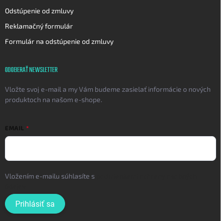
Odstúpenie od zmluvy
Reklamačný formulár
Formulár na odstúpenie od zmluvy
ODOBERAŤ NEWSLETTER
Vložte svoj e-mail a my Vám budeme zasielať informácie o nových
produktoch na našom e-shope.
EMAIL
Vložením e-mailu súhlasíte s
podmienkami ochrany osobných
údajov
Prihlásiť sa