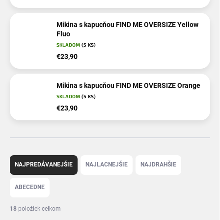
Mikina s kapucňou FIND ME OVERSIZE Yellow
Fluo
SKLADOM
(5 KS)
€23,90
Mikina s kapucňou FIND ME OVERSIZE Orange
SKLADOM
(5 KS)
€23,90
R
a
NAJPREDÁVANEJŠIE
NAJLACNEJŠIE
NAJDRAHŠIE
d
e
ABECEDNE
n
i
18
položiek celkom
e