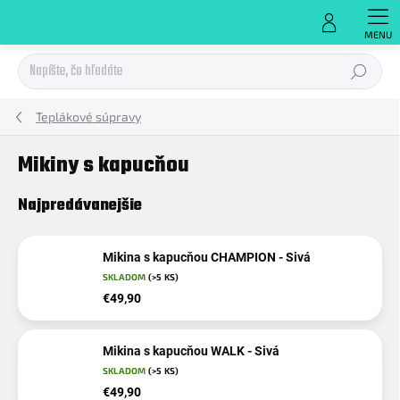
Prejsť
na
obsah
Hľadať
Teplákové súpravy
Mikiny s kapucňou
Najpredávanejšie
Mikina s kapucňou CHAMPION - Sivá
SKLADOM
(>5 KS)
€49,90
Mikina s kapucňou WALK - Sivá
SKLADOM
(>5 KS)
€49,90