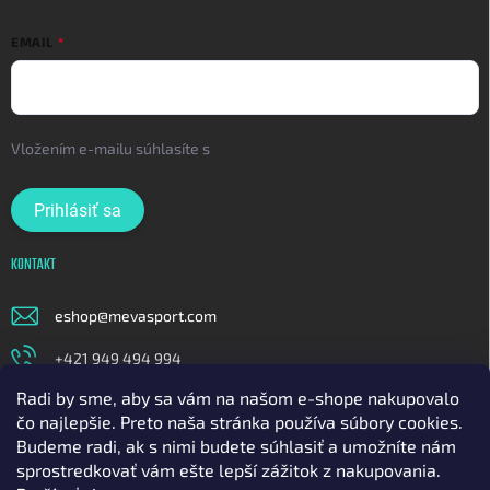
EMAIL
Vložením e-mailu súhlasíte s
podmienkami ochrany osobných
údajov
Prihlásiť sa
KONTAKT
eshop
@
mevasport.com
+421 949 494 994
Radi by sme, aby sa vám na našom e-shope nakupovalo
https://www.facebook.com/mevasportofficial
čo najlepšie. Preto naša stránka používa súbory cookies.
meva_sport
Budeme radi, ak s nimi budete súhlasiť a umožníte nám
sprostredkovať vám ešte lepší zážitok z nakupovania.
https://www.youtube.com/@mavasport