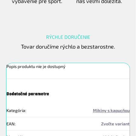
vybavenie pre šport.
nás veľmi dôležitá.
RÝCHLE DORUČENIE
Tovar doručíme rýchlo a bezstarostne.
Popis produktu nie je dostupný
Dodatočné parametre
Kategória
:
Mikiny s kapucňou
EAN
:
Zvoľte variant