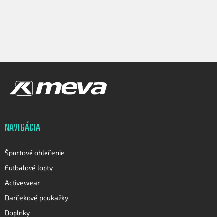
Z
á
p
ä
t
i
NAVIGÁCIA
e
Športové oblečenie
Futbalové lopty
Activewear
Darčekové poukažky
Doplnky