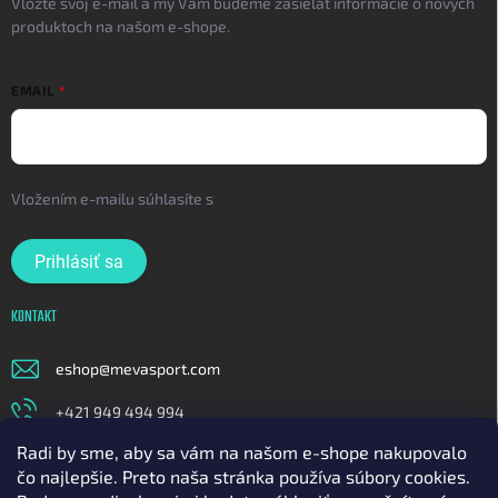
Vložte svoj e-mail a my Vám budeme zasielať informácie o nových
produktoch na našom e-shope.
EMAIL
Vložením e-mailu súhlasíte s
podmienkami ochrany osobných
údajov
Prihlásiť sa
KONTAKT
eshop
@
mevasport.com
+421 949 494 994
Radi by sme, aby sa vám na našom e-shope nakupovalo
https://www.facebook.com/mevasportofficial
čo najlepšie. Preto naša stránka používa súbory cookies.