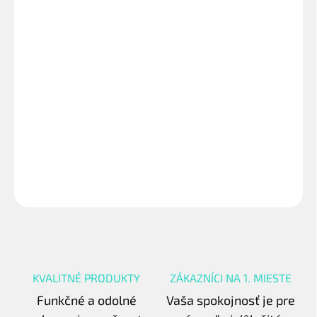
VARIANT
−
+
Pridať do košíka
Materiál: Vyrobené z najjemnejšej bavlny. Hrubší materiál,
mäkká, priedušná bavlna .Vhodná pre ženy. Vo vnútri česaný
fleece. Váha 350 GSM. Kapucňa so sťahovaním na šnúrky.
Vrecko v štýle klokanky. Strih Slim Fit. Veľmi príjemný materiál
na dotyk.
OPÝTAŤ SA
STRÁŽIŤ
KVALITNÉ PRODUKTY
ZÁKAZNÍCI NA 1. MIESTE
Funkčné a odolné
Vaša spokojnosť je pre