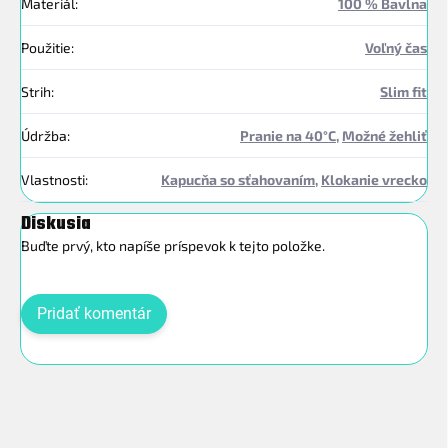
Materiál
:
100 % Bavlna
Použitie
:
Voľný čas
Strih
:
Slim fit
Údržba
:
Pranie na 40°C
,
Možné žehliť
Vlastnosti
:
Kapucňa so sťahovaním
,
Klokanie vrecko
Diskusia
Buďte prvý, kto napíše príspevok k tejto položke.
Pridať komentár