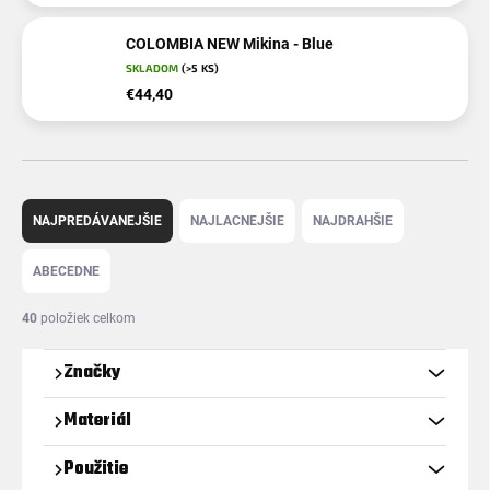
COLOMBIA NEW Mikina - Blue
SKLADOM
(>5 KS)
€44,40
R
a
NAJPREDÁVANEJŠIE
NAJLACNEJŠIE
NAJDRAHŠIE
d
e
ABECEDNE
n
i
40
položiek celkom
e
p
Značky
r
o
Materiál
d
u
Použitie
k