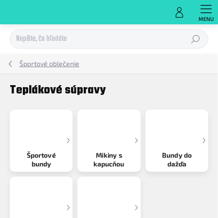
Prejsť
na
obsah
Hľadať
Športové oblečenie
Teplákové súpravy
Športové
Mikiny s
Bundy do
bundy
kapucňou
dažďa