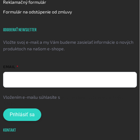
Reklamačný formulár
Formulár na odstúpenie od zmluvy
ODOBERAŤ NEWSLETTER
Vložte svoj e-mail a my Vám budeme zasielať informácie o nových
produktoch na našom e-shope.
EMAIL
Vložením e-mailu súhlasíte s
podmienkami ochrany osobných
údajov
Prihlásiť sa
KONTAKT