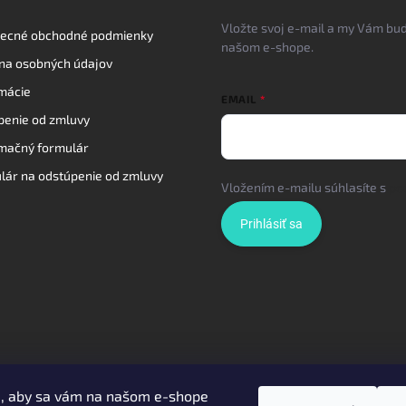
Vložte svoj e-mail a my Vám bu
ecné obchodné podmienky
našom e-shope.
na osobných údajov
mácie
EMAIL
penie od zmluvy
mačný formulár
lár na odstúpenie od zmluvy
Vložením e-mailu súhlasíte s
po
Prihlásiť sa
e, aby sa vám na našom e-shope