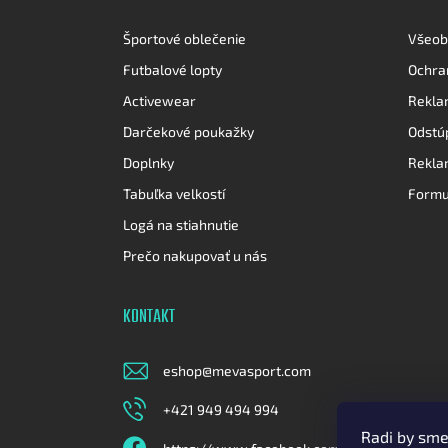
i
e
Športové oblečenie
Všeob
Futbalové lopty
Ochra
Activewear
Rekla
Darčekové poukažky
Odstú
Doplnky
Rekla
Tabuľka velkostí
Formu
Logá na stiahnutie
Prečo nakupovať u nás
KONTAKT
eshop
@
mevasport.com
+421 949 494 994
Radi by sm