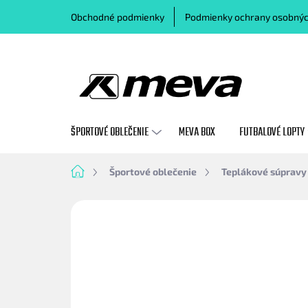
Prejsť
Obchodné podmienky
Podmienky ochrany osobnýc
na
obsah
ŠPORTOVÉ OBLEČENIE
MEVA BOX
FUTBALOVÉ LOPTY
Domov
Športové oblečenie
Teplákové súpravy
Neohodnotené
Podrobnosti hodn