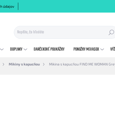
h údajov
Hľadať
DOPLNKY
DARČEKOVÉ POUKÁŽKY
PONOŽKY MEVASOX
VÝ
Mikiny s kapucňou
Mikina s kapucňou FIND ME WOMAN Gre
otenia
ZNAČKA:
MEVA
€45
€36,59 bez DPH
Jednotková
ZVOĽTE VARIANT