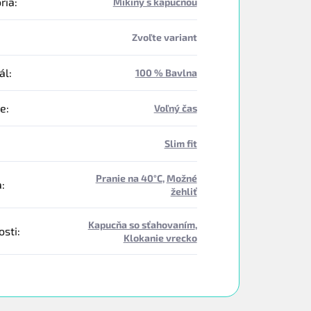
ria
:
Mikiny s kapucňou
Zvoľte variant
ál
:
100 % Bavlna
ie
:
Voľný čas
Slim fit
Pranie na 40°C
,
Možné
a
:
žehliť
Kapucňa so sťahovaním
,
osti
:
Klokanie vrecko