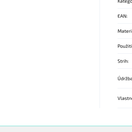
Kategó
EAN
:
Materi
Použit
Strih
:
Údržb
Vlastn