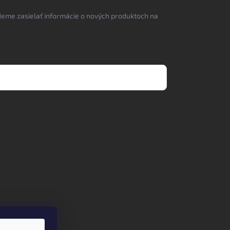
deme zasielať informácie o nových produktoch na
dmienkami ochrany osobných údajov