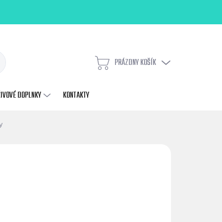
PRÁZDNY KOŠÍK
NÁKUPNÝ
KOŠÍK
ŽIVOVÉ DOPLNKY
KONTAKTY
y