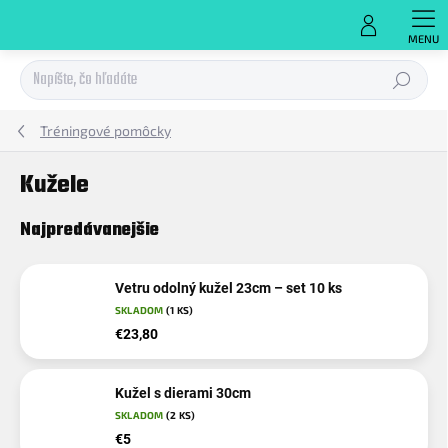
Prejsť
na
obsah
Hľadať
Tréningové pomôcky
Kužele
Najpredávanejšie
Vetru odolný kužel 23cm – set 10 ks
SKLADOM
(1 KS)
€23,80
Kužel s dierami 30cm
SKLADOM
(2 KS)
€5