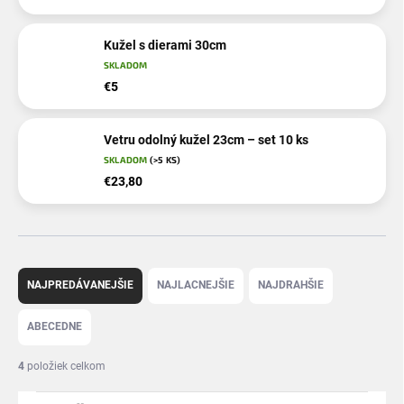
Kužel s dierami 30cm
SKLADOM
€5
Vetru odolný kužel 23cm – set 10 ks
SKLADOM
(>5 KS)
€23,80
R
a
NAJPREDÁVANEJŠIE
NAJLACNEJŠIE
NAJDRAHŠIE
d
e
ABECEDNE
n
i
4
položiek celkom
e
p