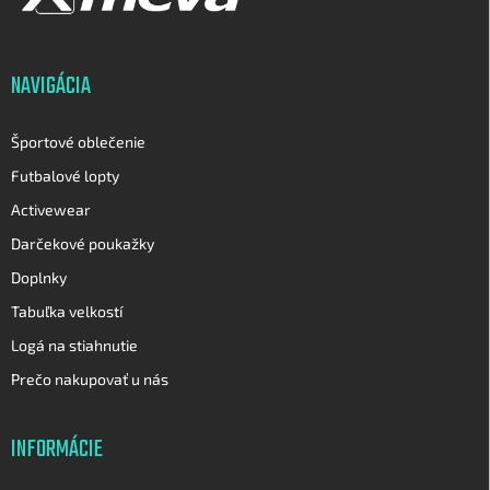
e
ä
p
t
r
i
v
NAVIGÁCIA
e
k
y
v
Športové oblečenie
ý
p
Futbalové lopty
i
Activewear
s
u
Darčekové poukažky
Doplnky
Tabuľka velkostí
Logá na stiahnutie
Prečo nakupovať u nás
INFORMÁCIE