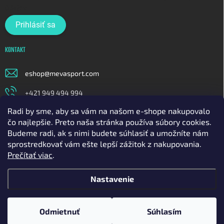
údajov
Prihlásiť sa
KONTAKT
eshop
@
mevasport.com
+421 949 494 994
Radi by sme, aby sa vám na našom e-shope nakupovalo
https://www.facebook.com/mevasportofficial
čo najlepšie. Preto naša stránka používa súbory cookies.
meva_sport
Budeme radi, ak s nimi budete súhlasiť a umožníte nám
sprostredkovať vám ešte lepší zážitok z nakupovania.
https://www.youtube.com/@mavasport
Prečítať viac
.
Nastavenie
Copyright 2026
Mevasport
. Všetky práva vyhradené.
Upraviť nastavenie
cookies
Odmietnuť
Súhlasím
Vytvoril Shoptet
a
Adatelier