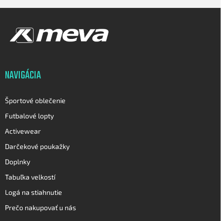
Z
á
p
ä
t
i
NAVIGÁCIA
e
Športové oblečenie
Futbalové lopty
Activewear
Darčekové poukažky
Doplnky
Tabuľka velkostí
Logá na stiahnutie
Prečo nakupovať u nás