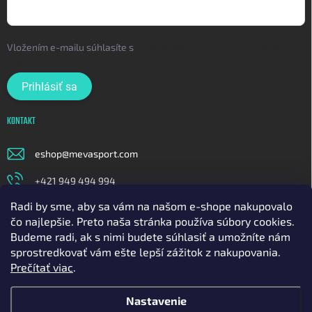
Vložením e-mailu súhlasíte s
podmienkami ochrany osobných
údajov
Prihlásiť sa
KONTAKT
eshop
@
mevasport.com
+421 949 494 994
Radi by sme, aby sa vám na našom e-shope nakupovalo
https://www.facebook.com/mevasportofficial
čo najlepšie. Preto naša stránka používa súbory cookies.
meva_sport
Budeme radi, ak s nimi budete súhlasiť a umožníte nám
sprostredkovať vám ešte lepší zážitok z nakupovania.
https://www.youtube.com/@mavasport
Prečítať viac
.
Nastavenie