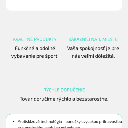
OPÝTAŤ SA
STRÁŽIŤ
KVALITNÉ PRODUKTY
ZÁKAZNÍCI NA 1. MIESTE
Funkčné a odolné
Vaša spokojnosť je pre
vybavenie pre šport.
nás veľmi dôležitá.
RÝCHLE DORUČENIE
Tovar doručíme rýchlo a bezstarostne.
Protisklzová technológia - ponožky svysokou priľnavosťou
pre maximálnu stabilitu pri pohybe.