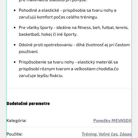
Pohodlné a elastické - prispôsobia sa tvaru nohy a
zaručujú komfort počas celého tréningu.
Pre všetky športy - ideálne na fitness, beh, futbal, tennis,
basketball, hokej či iné športy.
Odolné proti opotrebovaniu - dlhá životnosť aj pri častom
používaní.
Prispôsobenie sa tvaru nohy - elastický materiál sa
prispôsobí rôznym tvarom a veľkostiam chodidla,čo
zaručuje lepšiu fixáciu.
Dodatočné parametre
Kategória
:
Ponožky MEVASOX
Použitie
:
Tréning
,
Voľný čas
,
Zápas