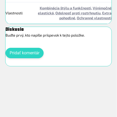
Kombinácia štýlu a funkčnosti
,
Výnimočné
Vlastnosti
:
elastická
,
Odolnosť proti roztrhnutiu
,
Extra
pohodlné
,
Ochranné vlastnosti
Diskusia
Buďte prvý, kto napíše príspevok k tejto položke.
Pridať komentár