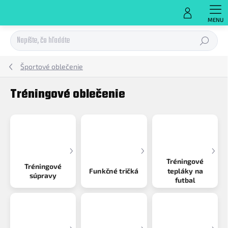
Prejsť
na
obsah
Hľadať
Športové oblečenie
Tréningové oblečenie
Tréningové
Tréningové
Funkčné tričká
tepláky na
súpravy
futbal