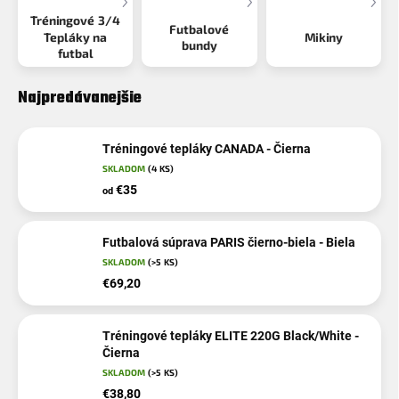
Tréningové 3/4
Futbalové
Tepláky na
Mikiny
bundy
futbal
Najpredávanejšie
Tréningové tepláky CANADA - Čierna
SKLADOM
(4 KS)
€35
od
Futbalová súprava PARIS čierno-biela - Biela
SKLADOM
(>5 KS)
€69,20
Tréningové tepláky ELITE 220G Black/White -
Čierna
SKLADOM
(>5 KS)
€38,80