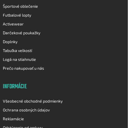
v
Športové oblečenie
ý
p
Futbalové lopty
i
Activewear
s
u
Darčekové poukažky
Doplnky
Tabuľka velkostí
Logá na stiahnutie
Prečo nakupovať u nás
INFORMÁCIE
Všeobecné obchodné podmienky
Ochrana osobných údajov
Reklamácie
Odstúpenie od zmluvy