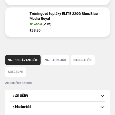
Tréningové tepláky ELITE 220G Blue/Blue -
Modrá Royal
SKLADOM
(>5 KS)
€38,80
R
a
NAJPREDÁVANEJŠIE
NAJLACNEJŠIE
NAJDRAHŠIE
d
e
ABECEDNE
n
i
28
položiek celkom
e
p
Značky
r
o
Materiál
d