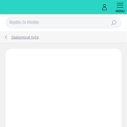
Prejsť
na
obsah
Hľadať
Slalomové tyče
Podrobnosti hodnotenia
Neohodnotené
ZNAČKA:
MEVA