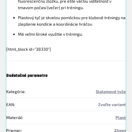
fluorescenčnú zložku, pre ešte väčšiu viditeľnosť v
tmavom počasí (večer) pri tréningu.
Plastový tyč je skvelou pomôckou pre klubové tréningy na
zlepšenie kondície a koordinácie hráčov.
Má veľmi široké využitie v tréningu.
[html_block id="38330"]
Dodatočné parametre
Kategória
:
Slalomové tyče
EAN
:
Zvoľte variant
Materiál
:
Plast
Priemer
:
25mm