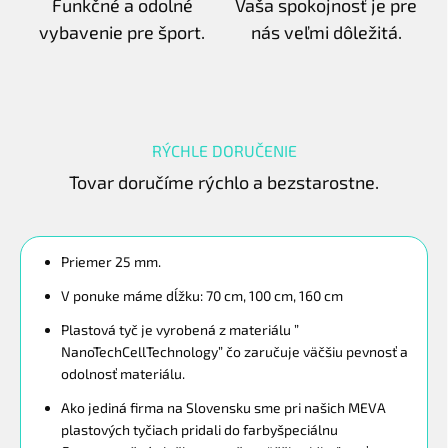
Funkčné a odolné
Vaša spokojnosť je pre
vybavenie pre šport.
nás veľmi dôležitá.
RÝCHLE DORUČENIE
Tovar doručíme rýchlo a bezstarostne.
Priemer 25 mm.
V ponuke máme dĺžku: 70 cm, 100 cm, 160 cm
Plastová tyč je vyrobená z materiálu ”
NanoTechCellTechnology” čo zaručuje väčšiu pevnosť a
odolnosť materiálu.
Ako jediná firma na Slovensku sme pri našich MEVA
plastových tyčiach pridali do farbyšpeciálnu