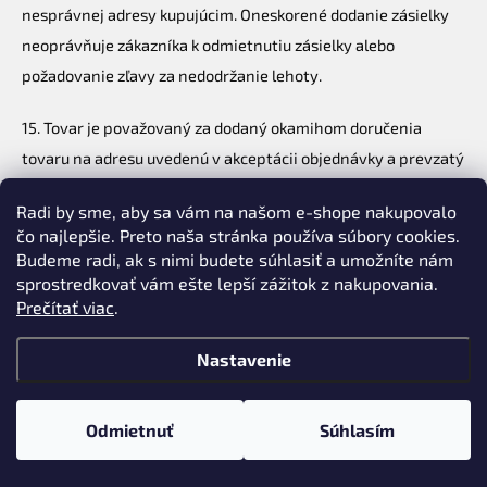
nesprávnej adresy kupujúcim. Oneskorené dodanie zásielky
neoprávňuje zákazníka k odmietnutiu zásielky alebo
požadovanie zľavy za nedodržanie lehoty.
15. Tovar je považovaný za dodaný okamihom doručenia
tovaru na adresu uvedenú v akceptácii objednávky a prevzatý
okamihom fyzického prevzatia tovaru kupujúcim, resp. jeho
Radi by sme, aby sa vám na našom e-shope nakupovalo
oprávneným zástupcom alebo odmietnutím prevzatia tovaru,
čo najlepšie. Preto naša stránka používa súbory cookies.
ktoré dopravca vyznačí v protokole o doručení a odovzdaní
Budeme radi, ak s nimi budete súhlasiť a umožníte nám
tovaru.
sprostredkovať vám ešte lepší zážitok z nakupovania.
Prečítať viac
.
16. Predávajúci spolu s tovarom doručí kupujúcemu doklad o
Nastavenie
prevzatí tovaru, ktorý je zároveň dokladom o zaplatení tovaru
v prípade platby na dobierku. Faktúra je zaslaná kupujúcemu
v elektronickej forme e-mailom do 7 dní od obdržania platby.
Odmietnuť
Súhlasím
VII. NADOBUDNUTIE VLASTNÍCTVA A PRECHOD