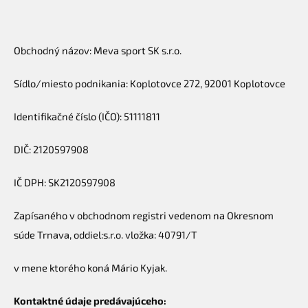
Obchodný názov: Meva sport SK s.r.o.
Sídlo/miesto podnikania: Koplotovce 272, 92001 Koplotovce
Identifikačné číslo (IČO): 51111811
DIČ: 2120597908
IČ DPH: SK2120597908
Zapísaného v obchodnom registri vedenom na Okresnom
súde Trnava, oddiel:s.r.o. vložka: 40791/T
v mene ktorého koná Mário Kyjak.
Kontaktné údaje predávajúceho: