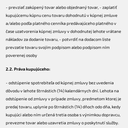
- prevziať zakúpený tovar alebo objednaný tovar, - zaplatiť
kupujúcemu kúpnu cenu tovaru dohodnutú v kúpnej zmluve
a/alebo podľa platného cenníka predávajúceho platného v
čase uzatvorenia kúpnej zmluvy v dohodnutej lehote vrátane
nákladov za dodanie tovaru, - potvrdiť na dodacom liste
prevzatie tovaru svojím podpisom alebo podpisom ním
poverenej osoby
2.2. Práva kupujúceho:
- odstúpenie spotrebiteľa od kúpnej zmluvy bez uvedenia
dôvodu v lehote štrnástich (14) kalendárnych dní. Lehota na
odstúpenie od zmluvy v prípade zmluvy, predmetom ktorej je
predaj tovaru, uplynie po štrnástich (14) dňoch odo dňa, kedy
kupujúci alebo ním určená tretia osoba s výnimkou dopravcu,
prevezme tovar alebo uzavretia zmluvy o poskytnutí služby.