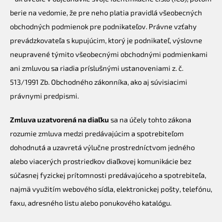
berie na vedomie, že pre neho platia pravidlá všeobecných
obchodných podmienok pre podnikateľov. Právne vzťahy
prevádzkovateľa s kupujúcim, ktorý je podnikateľ, výslovne
neupravené týmito všeobecnými obchodnými podmienkami
ani zmluvou sa riadia príslušnými ustanoveniami z. č.
513/1991 Zb. Obchodného zákonníka, ako aj súvisiacimi
právnymi predpismi.
Zmluva uzatvorená na diaľku
sa na účely tohto zákona
rozumie zmluva medzi predávajúcim a spotrebiteľom
dohodnutá a uzavretá výlučne prostredníctvom jedného
alebo viacerých prostriedkov diaľkovej komunikácie bez
súčasnej fyzickej prítomnosti predávajúceho a spotrebiteľa,
najmä využitím webového sídla, elektronickej pošty, telefónu,
faxu, adresného listu alebo ponukového katalógu.