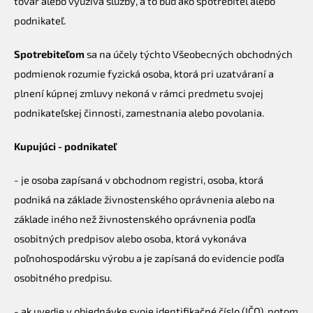
tovar alebo využíva služby, a to buď ako spotrebiteľ alebo
podnikateľ.
Spotrebiteľom
sa na účely týchto Všeobecných obchodných
podmienok rozumie fyzická osoba, ktorá pri uzatváraní a
plnení kúpnej zmluvy nekoná v rámci predmetu svojej
podnikateľskej činnosti, zamestnania alebo povolania.
Kupujúci - podnikateľ
- je osoba zapísaná v obchodnom registri, osoba, ktorá
podniká na základe živnostenského oprávnenia alebo na
základe iného než živnostenského oprávnenia podľa
osobitných predpisov alebo osoba, ktorá vykonáva
poľnohospodársku výrobu a je zapísaná do evidencie podľa
osobitného predpisu.
- ak uvedie v objednávke svoje identifikačné číslo (IČO), potom