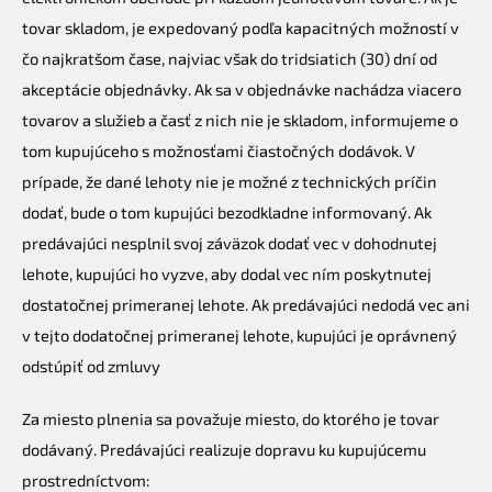
tovar skladom, je expedovaný podľa kapacitných možností v
čo najkratšom čase, najviac však do tridsiatich (30) dní od
akceptácie objednávky. Ak sa v objednávke nachádza viacero
tovarov a služieb a časť z nich nie je skladom, informujeme o
tom kupujúceho s možnosťami čiastočných dodávok. V
prípade, že dané lehoty nie je možné z technických príčin
dodať, bude o tom kupujúci bezodkladne informovaný. Ak
predávajúci nesplnil svoj záväzok dodať vec v dohodnutej
lehote, kupujúci ho vyzve, aby dodal vec ním poskytnutej
dostatočnej primeranej lehote. Ak predávajúci nedodá vec ani
v tejto dodatočnej primeranej lehote, kupujúci je oprávnený
odstúpiť od zmluvy
Za miesto plnenia sa považuje miesto, do ktorého je tovar
dodávaný. Predávajúci realizuje dopravu ku kupujúcemu
prostredníctvom: