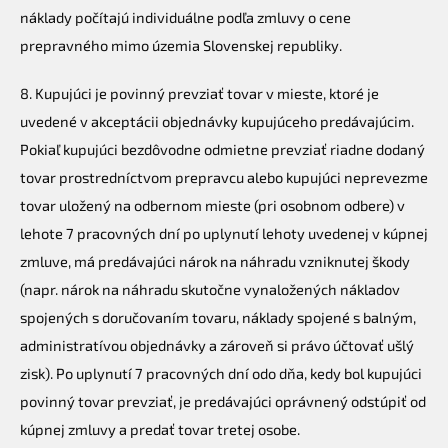
náklady počítajú individuálne podľa zmluvy o cene
prepravného mimo územia Slovenskej republiky.
8. Kupujúci je povinný prevziať tovar v mieste, ktoré je
uvedené v akceptácii objednávky kupujúceho predávajúcim.
Pokiaľ kupujúci bezdôvodne odmietne prevziať riadne dodaný
tovar prostredníctvom prepravcu alebo kupujúci neprevezme
tovar uložený na odbernom mieste (pri osobnom odbere) v
lehote 7 pracovných dní po uplynutí lehoty uvedenej v kúpnej
zmluve, má predávajúci nárok na náhradu vzniknutej škody
(napr. nárok na náhradu skutočne vynaložených nákladov
spojených s doručovaním tovaru, náklady spojené s balným,
administratívou objednávky a zároveň si právo účtovať ušlý
zisk). Po uplynutí 7 pracovných dní odo dňa, kedy bol kupujúci
povinný tovar prevziať, je predávajúci oprávnený odstúpiť od
kúpnej zmluvy a predať tovar tretej osobe.