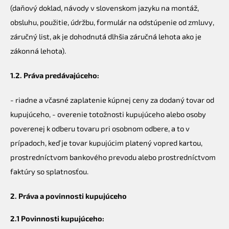
(daňový doklad, návody v slovenskom jazyku na montáž,
obsluhu, použitie, údržbu, formulár na odstúpenie od zmluvy,
záručný list, ak je dohodnutá dlhšia záručná lehota ako je
zákonná lehota).
1.2. Práva predávajúceho:
- riadne a včasné zaplatenie kúpnej ceny za dodaný tovar od
kupujúceho, - overenie totožnosti kupujúceho alebo osoby
poverenej k odberu tovaru pri osobnom odbere, a to v
prípadoch, keď je tovar kupujúcim platený vopred kartou,
prostredníctvom bankového prevodu alebo prostredníctvom
faktúry so splatnosťou.
2. Práva a povinnosti kupujúceho
2.1 Povinnosti kupujúceho: