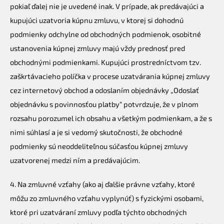
pokiaľ ďalej nie je uvedené inak. V prípade, ak predávajúci a
kupujúci uzatvoria kúpnu zmluvu, v ktorej si dohodnú
podmienky odchylne od obchodných podmienok, osobitné
ustanovenia kúpnej zmluvy majú vždy prednosť pred
obchodnými podmienkami. Kupujúci prostredníctvom tzv.
zaškrtávacieho políčka v procese uzatvárania kúpnej zmluvy
cez internetový obchod a odoslaním objednávky „Odoslať
objednávku s povinnosťou platby“ potvrdzuje, že v plnom
rozsahu porozumel ich obsahu a všetkým podmienkam, a že s
nimi súhlasí a je si vedomý skutočnosti, že obchodné
podmienky sú neoddeliteľnou súčasťou kúpnej zmluvy
uzatvorenej medzi ním a predávajúcim.
4. Na zmluvné vzťahy (ako aj ďalšie právne vzťahy, ktoré
môžu zo zmluvného vzťahu vyplynúť) s fyzickými osobami,
ktoré pri uzatváraní zmluvy podľa týchto obchodných