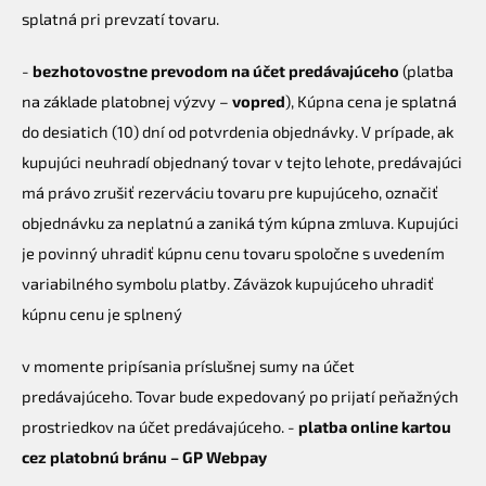
splatná pri prevzatí tovaru.
-
bezhotovostne prevodom na účet predávajúceho
(platba
na základe platobnej výzvy –
vopred
), Kúpna cena je splatná
do desiatich (10) dní od potvrdenia objednávky. V prípade, ak
kupujúci neuhradí objednaný tovar v tejto lehote, predávajúci
má právo zrušiť rezerváciu tovaru pre kupujúceho, označiť
objednávku za neplatnú a zaniká tým kúpna zmluva. Kupujúci
je povinný uhradiť kúpnu cenu tovaru spoločne s uvedením
variabilného symbolu platby. Záväzok kupujúceho uhradiť
kúpnu cenu je splnený
v momente pripísania príslušnej sumy na účet
predávajúceho. Tovar bude expedovaný po prijatí peňažných
prostriedkov na účet predávajúceho. -
platba online kartou
cez platobnú bránu – GP Webpay