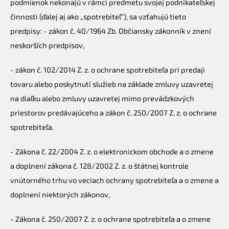
podmienok nekonajú v rámci predmetu svojej podnikateľskej
činnosti (ďalej aj ako „spotrebiteľ“), sa vzťahujú tieto
predpisy: - zákon č. 40/1964 Zb. Občiansky zákonník v znení
neskorších predpisov,
- zákon č. 102/2014 Z. z. o ochrane spotrebiteľa pri predaji
tovaru alebo poskytnutí služieb na základe zmluvy uzavretej
na diaľku alebo zmluvy uzavretej mimo prevádzkových
priestorov predávajúceho a zákon č. 250/2007 Z. z. o ochrane
spotrebiteľa.
- Zákona č. 22/2004 Z. z. o elektronickom obchode a o zmene
a doplnení zákona č. 128/2002 Z. z. o štátnej kontrole
vnútorného trhu vo veciach ochrany spotrebiteľa a o zmene a
doplnení niektorých zákonov,
- Zákona č. 250/2007 Z. z. o ochrane spotrebiteľa a o zmene