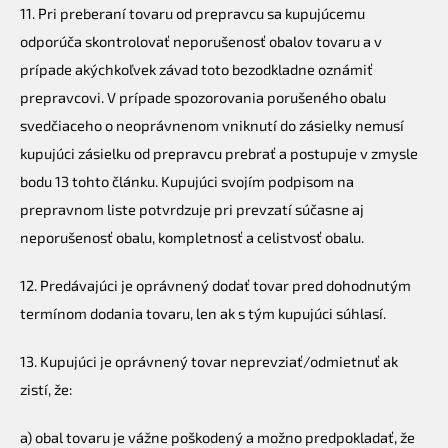
11. Pri preberaní tovaru od prepravcu sa kupujúcemu
odporúča skontrolovať neporušenosť obalov tovaru a v
prípade akýchkoľvek závad toto bezodkladne oznámiť
prepravcovi. V prípade spozorovania porušeného obalu
svedčiaceho o neoprávnenom vniknutí do zásielky nemusí
kupujúci zásielku od prepravcu prebrať a postupuje v zmysle
bodu 13 tohto článku. Kupujúci svojím podpisom na
prepravnom liste potvrdzuje pri prevzatí súčasne aj
neporušenosť obalu, kompletnosť a celistvosť obalu.
12. Predávajúci je oprávnený dodať tovar pred dohodnutým
termínom dodania tovaru, len ak s tým kupujúci súhlasí.
13. Kupujúci je oprávnený tovar neprevziať/odmietnuť ak
zistí, že:
a) obal tovaru je vážne poškodený a možno predpokladať, že