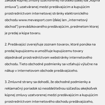
základe kúpnej zmluvy uzatvorenej na diaľku (ďalej iba „kúpna
zmluva”), uzatváranej medzi predávajúcim a kupujúcim
prostredníctvom internetovej stránky elektronického
obchodu www.mevasport.com (ďalej len „internetový
obchod“) prevádzkovaného predávajúcim, predmetom ktorej
je predaj a kúpa tovaru.
2. Predávajúci zverejňuje zoznam tovarov, ktoré ponúka na
predaj kupujúcemu a umožňuje kupujúcemu tovary
objednávať prostredníctvom webstránky internetového
obchodu. Tieto obchodné podmienky sa vzťahujú výlučne na
nákup v internetovom obchode predávajúceho.
3. Zmluvné strany sa dohodli, že obchodné podmienky a
reklamačný poriadok sú neoddeliteľnou súčasťou akejkoľvek
kúpnej zmluvy uzatvorenej medzi predávajúcim a kupujúcim
prostredníctvom internetového obchodu predávajúceho,