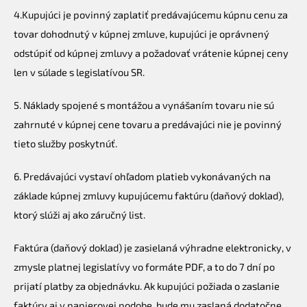
4.Kupujúci je povinný zaplatiť predávajúcemu kúpnu cenu za
tovar dohodnutý v kúpnej zmluve, kupujúci je oprávnený
odstúpiť od kúpnej zmluvy a požadovať vrátenie kúpnej ceny
len v súlade s legislatívou SR.
5. Náklady spojené s montážou a vynášaním tovaru nie sú
zahrnuté v kúpnej cene tovaru a predávajúci nie je povinný
tieto služby poskytnúť.
6. Predávajúci vystaví ohľadom platieb vykonávaných na
základe kúpnej zmluvy kupujúcemu faktúru (daňový doklad),
ktorý slúži aj ako záručný list.
Faktúra (daňový doklad) je zasielaná výhradne elektronicky, v
zmysle platnej legislatívy vo formáte PDF, a to do 7 dní po
prijatí platby za objednávku. Ak kupujúci požiada o zaslanie
faktúry aj v papierovej podobe, bude mu zaslaná dodatočne