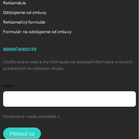
Reklamácie
Odstúpenie od zmluvy
Reklamačný formulár
Formulár na odstúpenie od zmluvy
ODOBERAŤ NEWSLETTER
Vložte svoj e-mail a my Vám budeme zasielať informácie o nových
produktoch na našom e-shope.
EMAIL
Vložením e-mailu súhlasíte s
podmienkami ochrany osobných
údajov
Prihlásiť sa