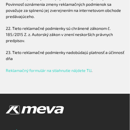
Povinnosť oznámenia zmeny reklamačných podmienok sa
považuje za splnenú jej zverejnením na internetovom obchode
predávajúceho.
22. Tieto reklamačné podmienky sú chránené zákonom č.
185/2015 Z. z. Autorský zákon v znení neskorších právnych
predpisov.
23. Tieto reklamačné podmienky nadobúdajú platnosť a účinnosť
dňa
Reklamačný formulár na stiahnutie nájdete TU
.
Z
á
p
ä
t
i