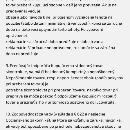
tovar preberá kupujúci osobne v deň jeho prevzatia. Ak je na
predávanej veci, jej
obale alebo návode k nej pripojenom vyznačená lehota na
použitie (alebo dátum minimálnej trvanlivosti), končí sa záručná
doba na tieto veci uplynutím tejto lehoty. Po vybavení
oprávnenej
reklamácie sa záručná doba predlžuje o dobu trvania
reklamácie. V prípade neoprávnenej reklamácie sa záručná
doba nepredlžuje.
9. Predávajúci odporúča Kupujúcemu si dodaný tovar
skontroluje, najmä či bol dodaný kompletný a nepoškodený.
Nepoškodenie tovaru, resp. neporušenosť obalu (podľa pokynov
pri preberaní tovaru) je
potrebné skontrolovať pri preberaní tovaru, nakoľko tovar pri
preprave sa môže poškodiť, odporúčame kupujúcim rozbaliť
tovar a prezrieť si ho v prítomnosti poštového doručovateľa.
10. Zodpovednosť za vady (v súlade s § 622 a následne
Občianskeho zákonníka), na ktoré sa vzťahuje záruka, nevzniká,
ak vady boli spôsobené po prechode nebezpečenstva škody na