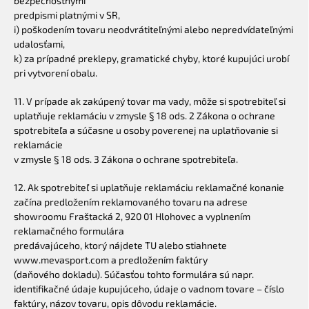
bezpečnostnými
predpismi platnými v SR,
i) poškodením tovaru neodvrátiteľnými alebo nepredvídateľnými
udalosťami,
k) za prípadné preklepy, gramatické chyby, ktoré kupujúci urobí
pri vytvorení obalu.
11. V prípade ak zakúpený tovar ma vady, môže si spotrebiteľ si
uplatňuje reklamáciu v zmysle § 18 ods. 2 Zákona o ochrane
spotrebiteľa a súčasne u osoby poverenej na uplatňovanie si
reklamácie
v zmysle § 18 ods. 3 Zákona o ochrane spotrebiteľa.
12. Ak spotrebiteľ si uplatňuje reklamáciu reklamačné konanie
začína predložením reklamovaného tovaru na adrese
showroomu Fraštacká 2, 920 01 Hlohovec a vyplnením
reklamačného formulára
predávajúceho, ktorý nájdete TU alebo stiahnete
www.mevasport.com a predložením faktúry
(daňového dokladu). Súčasťou tohto formulára sú napr.
identifikačné údaje kupujúceho, údaje o vadnom tovare – číslo
faktúry, názov tovaru, opis dôvodu reklamácie.