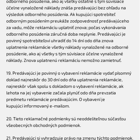
odborného posúdenia, ako aj všetky ostatné s tým súvisiace
účelne vynaložené náklady znáša predávajúci bez ohľadu na
výsledok odborného posúdenia. Ak kupujúci spotrebiteľ
odborným posúdením preukáže zodpovednosť predávajúceho
za vadu, môže reklamáciu uplatniť znova; počas vykonávania
odborného posúdenia záručná doba neplynie. Predávajúci je
povinný spotrebiteľovi uhradiť do 14 dní odo dňa znova
uplatnenia reklamácie všetky náklady vynaložené na odborné
posúdenie, ako aj všetky s tým súvisiace účelne vynaložené
náklady. Znova uplatnenú reklamáciu nemožno zamietnuť.
19. Predávajúci je povinný o vybavení reklamácie vydať písomný
doklad najneskôr do 30 dní odo dňa uplatnenia reklamácie,
najneskôr však spolu s dokladom o vybavení reklamácie, ak
lehota na jej vybavenie začala plynúť odo dňa prevzatia
predmetu reklamácie predávajúcim. O vybavení je
kupujúci informovaný e-mailom.
20. Tieto reklamačné podmienky sú neoddeliteľnou súčasťou
všeobecných obchodných podmienok.
21. Predávajúci si vyhradzuje právo na zmenu týchto podmienok.