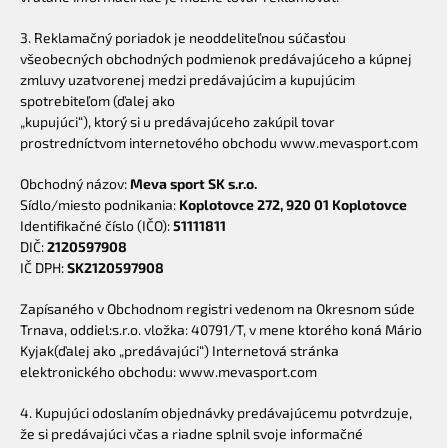
3. Reklamačný poriadok je neoddeliteľnou súčasťou
všeobecných obchodných podmienok predávajúceho a kúpnej
zmluvy uzatvorenej medzi predávajúcim a kupujúcim
spotrebiteľom (ďalej ako
„kupujúci“), ktorý si u predávajúceho zakúpil tovar
prostredníctvom internetového obchodu www.mevasport.com
Obchodný názov:
Meva sport SK s.r.o.
Sídlo/miesto podnikania:
Koplotovce 272, 920 01 Koplotovce
Identifikačné číslo (IČO):
51111811
DIČ:
2120597908
IČ DPH:
SK2120597908
Zapísaného v Obchodnom registri vedenom na Okresnom súde
Trnava, oddiel:s.r.o. vložka: 40791/T, v mene ktorého koná Mário
Kyjak(ďalej ako „predávajúci“) Internetová stránka
elektronického obchodu: www.mevasport.com
4. Kupujúci odoslaním objednávky predávajúcemu potvrdzuje,
že si predávajúci včas a riadne splnil svoje informačné