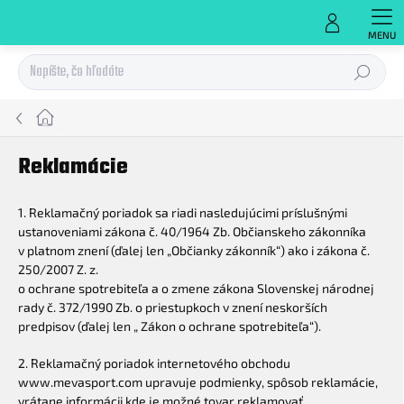
Prejsť
na
obsah
Hľadať
Domov
Reklamácie
1. Reklamačný poriadok sa riadi nasledujúcimi príslušnými
ustanoveniami zákona č. 40/1964 Zb. Občianskeho zákonníka
v platnom znení (ďalej len „Občianky zákonník“) ako i zákona č.
250/2007 Z. z.
o ochrane spotrebiteľa a o zmene zákona Slovenskej národnej
rady č. 372/1990 Zb. o priestupkoch v znení neskorších
predpisov (ďalej len „ Zákon o ochrane spotrebiteľa“).
2. Reklamačný poriadok internetového obchodu
www.mevasport.com upravuje podmienky, spôsob reklamácie,
vrátane informácii kde je možné tovar reklamovať.