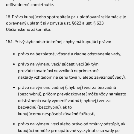
odôvodnené zamietnutie.
16. Práva kupujúceho spotrebiteľa pri uplatňovaní reklamácie je
oprávnený uplatniť si v zmysle ust. §622 a ust. § 623
Občianskeho zákonníka:
16.1. Pri výskyte odstrániteľnej chyby má kupujúci právo:
právo na bezplatné, včasné a riadne odstránenie vady,
právo na výmenu veci/ súčasti veci (ak tým
prevádzkovateľovi nevzniknú neprimerané
náklady vzhľadom na cenu tovaru alebo závažnosť vady),
právo na výmenu vadnej (chybnej) veci za bezvadnú
(bezchybnú), pričom prevádzkovateľ môže vždy namiesto
odstránenia vady vymeniť vadnú (chybnej) vec za
bezvadnú (bezchybnú), ak to
kupujúcemu nespôsobí závažné ťažkosti,
právo na výmenu veci alebo právo od zmluvy odstúpiť, ak
kupujúci nemôže pre opätovné vyskytnutie sa vady po