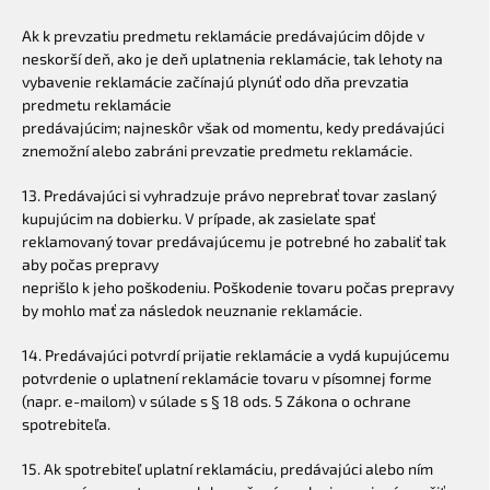
Ak k prevzatiu predmetu reklamácie predávajúcim dôjde v
neskorší deň, ako je deň uplatnenia reklamácie, tak lehoty na
vybavenie reklamácie začínajú plynúť odo dňa prevzatia
predmetu reklamácie
predávajúcim; najneskôr však od momentu, kedy predávajúci
znemožní alebo zabráni prevzatie predmetu reklamácie.
13. Predávajúci si vyhradzuje právo neprebrať tovar zaslaný
kupujúcim na dobierku. V prípade, ak zasielate spať
reklamovaný tovar predávajúcemu je potrebné ho zabaliť tak
aby počas prepravy
neprišlo k jeho poškodeniu. Poškodenie tovaru počas prepravy
by mohlo mať za následok neuznanie reklamácie.
14. Predávajúci potvrdí prijatie reklamácie a vydá kupujúcemu
potvrdenie o uplatnení reklamácie tovaru v písomnej forme
(napr. e-mailom) v súlade s § 18 ods. 5 Zákona o ochrane
spotrebiteľa.
15. Ak spotrebiteľ uplatní reklamáciu, predávajúci alebo ním