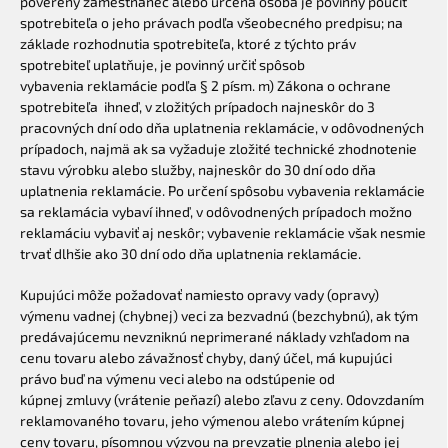
poverený zamestnanec alebo určená osoba je povinný poučiť
spotrebiteľa o jeho právach podľa všeobecného predpisu; na
základe
rozhodnutia spotrebiteľa, ktoré z týchto práv
spotrebiteľ uplatňuje, je povinný určiť spôsob
vybavenia
reklamácie podľa § 2 písm. m) Zákona o ochrane
spotrebiteľa ihneď, v zložitých prípadoch najneskôr
do 3
pracovných dní odo dňa uplatnenia reklamácie, v odôvodnených
prípadoch, najmä ak sa vyžaduje
zložité technické zhodnotenie
stavu výrobku alebo služby, najneskôr do 30 dní odo dňa
uplatnenia
reklamácie. Po určení spôsobu vybavenia reklamácie
sa reklamácia vybaví ihneď, v odôvodnených
prípadoch možno
reklamáciu vybaviť aj neskôr; vybavenie reklamácie však nesmie
trvať dlhšie ako 30
dní odo dňa uplatnenia reklamácie.
Kupujúci môže požadovať namiesto opravy vady (opravy)
výmenu vadnej (chybnej) veci za bezvadnú
(bezchybnú), ak tým
predávajúcemu nevzniknú neprimerané náklady vzhľadom na
cenu tovaru alebo
závažnosť chyby, daný účel, má kupujúci
právo buď na výmenu veci alebo na odstúpenie od
kúpnej
zmluvy (vrátenie peňazí) alebo zľavu z ceny. Odovzdaním
reklamovaného tovaru, jeho výmenou alebo
vrátením kúpnej
ceny tovaru, písomnou výzvou na prevzatie plnenia alebo jej