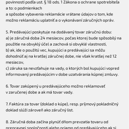
povinnosti podľa ust. § 18 ods. 1 Zákona o ochrane spotrebiteľa
a to: o podmienkach
a spôsobe vybavenia reklamácie vrátane údajov o tom, kde
možno reklamáciu uplatniť a o vykonávaní záručných opráv.
5. Predávajúci poskytuje na dodávaný tovar záručnú dobu:
a) je záručná doba 24 mesiacov, počas ktorej bude spôsobilý na
použitie na obvyklý účel a zachová si obvyklé vlastnosti,
b) ak, ide o použitú vec, kupujúci a predávajúci sa môžu
dohodnúť aj na kratšej záručnej dobe, nie však kratšej než 12
mesiacov,
c) záruka sa nevzťahuje na vady, o ktorých bol kupujúci vopred
informovaný predávajúcim v dobe uzatvárania kúpnej zmluvy.
6. Tovar zakúpený u predávajúceho možno reklamovať
v zaručenej dobe a ak má tovar vady.
7. Faktúra za tovar (doklad o kúpe), resp. príjmový pokladničný
doklad slúži zároveň ako záručný list.
8. Záručná doba začína plynúť dňom prevzatia tovaru od
prepravnej spoločnosti alebo priamo od predávajúceho ak si