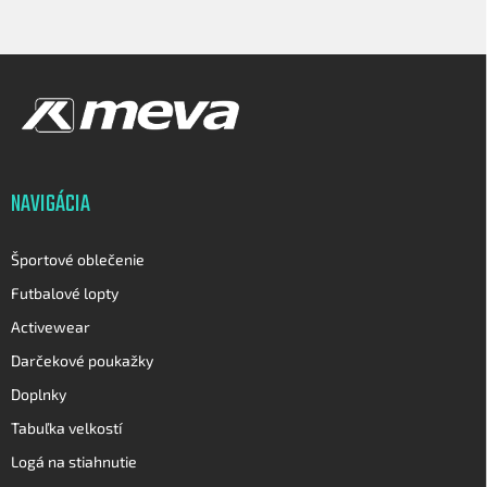
l
á
d
Z
a
á
c
p
i
e
ä
p
t
r
i
v
NAVIGÁCIA
e
k
y
v
Športové oblečenie
ý
p
Futbalové lopty
i
Activewear
s
u
Darčekové poukažky
Doplnky
Tabuľka velkostí
Logá na stiahnutie