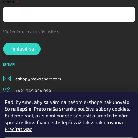
EMAIL
Vložením e-mailu súhlasíte s
podmienkami ochrany osobných
údajov
Prihlásiť sa
KONTAKT
eshop
@
mevasport.com
+421 949 494 994
Radi by sme, aby sa vám na našom e-shope nakupovalo
https://www.facebook.com/mevasportofficial
čo najlepšie. Preto naša stránka používa súbory cookies.
meva_sport
Budeme radi, ak s nimi budete súhlasiť a umožníte nám
sprostredkovať vám ešte lepší zážitok z nakupovania.
https://www.youtube.com/@mavasport
Prečítať viac
.