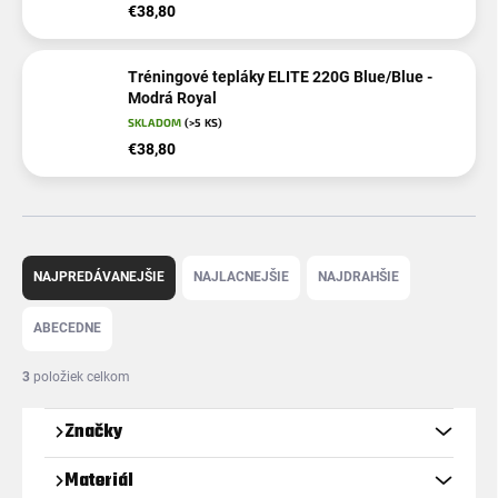
€38,80
Tréningové tepláky ELITE 220G Blue/Blue -
Modrá Royal
SKLADOM
(>5 KS)
€38,80
R
a
NAJPREDÁVANEJŠIE
NAJLACNEJŠIE
NAJDRAHŠIE
d
e
ABECEDNE
n
i
3
položiek celkom
e
p
Značky
r
o
Materiál
d