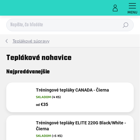
Prejsť
na
obsah
Hľadať
Teplákové súpravy
Teplákové nohavice
Najpredávanejšie
Tréningové tepláky CANADA - Čierna
SKLADOM
(4 KS)
€35
od
Tréningové tepláky ELITE 220G Black/White -
Čierna
SKLADOM
(>5 KS)