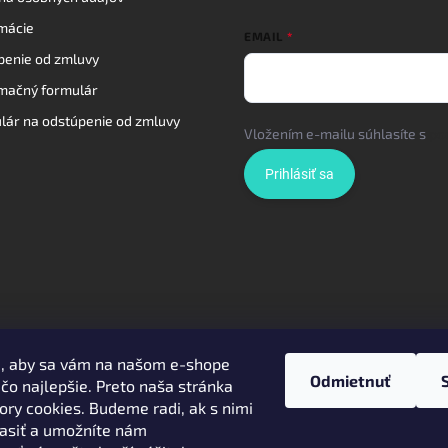
mácie
EMAIL
penie od zmluvy
mačný formulár
lár na odstúpenie od zmluvy
Vložením e-mailu súhlasíte s
po
Prihlásiť sa
e, aby sa vám na našom e-shope
al
Odmietnuť
čo najlepšie. Preto naša stránka
ory cookies. Budeme radi, ak s nimi
asiť a umožníte nám