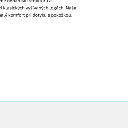
sme nenarušili štruktúru a
ri klasických vyšívaných logách. Naše
nalý komfort pri dotyku s pokožkou.