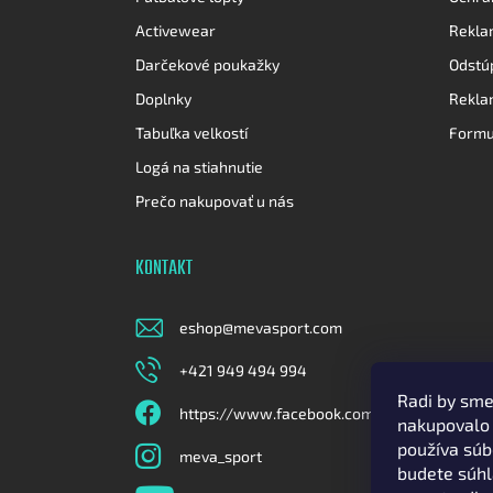
Activewear
Rekla
Darčekové poukažky
Odstú
Doplnky
Rekla
Tabuľka velkostí
Formu
Logá na stiahnutie
Prečo nakupovať u nás
KONTAKT
eshop
@
mevasport.com
+421 949 494 994
Radi by sm
https://www.facebook.com/mevasportoffici
nakupovalo 
používa súb
meva_sport
budete súhl