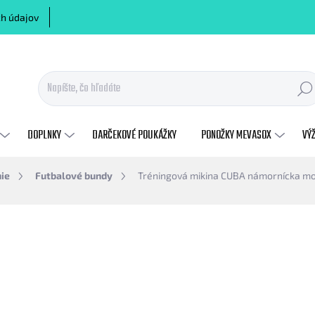
h údajov
Hľadať
DOPLNKY
DARČEKOVÉ POUKÁŽKY
PONOŽKY MEVASOX
VÝ
ie
Futbalové bundy
Tréningová mikina CUBA námornícka m
otenia
ZNAČKA:
MEVA
€38,40
€31,22 bez DPH
Jednotková
ZVOĽTE VARIANT