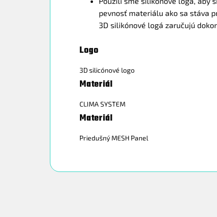
Použili sme silikónové logá, aby 
pevnosť materiálu ako sa stáva p
3D silikónové logá zaručujú doko
Logo
3D silicónové logo
Materiál
CLIMA SYSTEM
Materiál
Priedušný MESH Panel