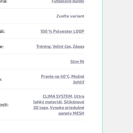
ria
:
Futbalové bundy
Zvoľte variant
ál
:
100 % Polyester LOOP
ie
:
Tréning
,
Voľný čas
,
Zápas
Slim fit
Pranie na 40°C
,
Možné
a
:
žehliť
CLIMA SYSTEM
,
Ultra
ľahký materiál
,
Silikónové
osti
:
3D logo
,
Vysoko priedušné
panely MESH