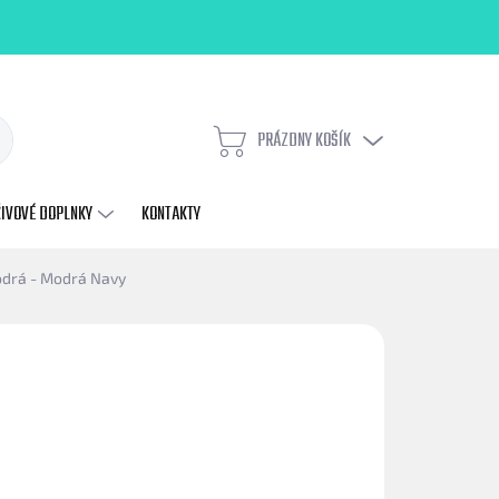
PRÁZDNY KOŠÍK
NÁKUPNÝ
KOŠÍK
ŽIVOVÉ DOPLNKY
KONTAKTY
odrá - Modrá Navy