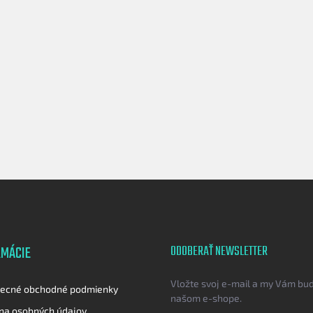
RMÁCIE
ODOBERAŤ NEWSLETTER
Vložte svoj e-mail a my Vám bu
ecné obchodné podmienky
našom e-shope.
na osobných údajov