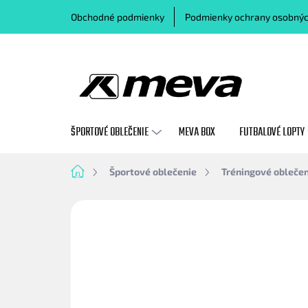
Prejsť
Obchodné podmienky
Podmienky ochrany osobnýc
na
obsah
ŠPORTOVÉ OBLEČENIE
MEVA BOX
FUTBALOVÉ LOPTY
Domov
Športové oblečenie
Tréningové oblečen
Neohodnotené
Podrobnosti hodn