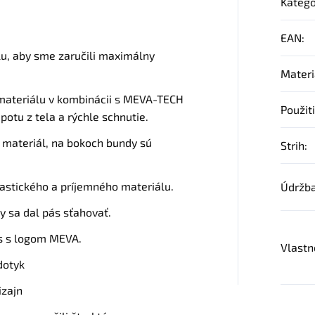
Kategó
EAN
:
u, aby sme zaručili maximálny
Materi
 materiálu v kombinácii s MEVA-TECH
Použit
potu z tela a rýchle schnutie.
materiál, na bokoch bundy sú
Strih
:
lastického a príjemného materiálu.
Údržb
by sa dal pás sťahovať.
s s logom MEVA.
Vlastn
dotyk
izajn