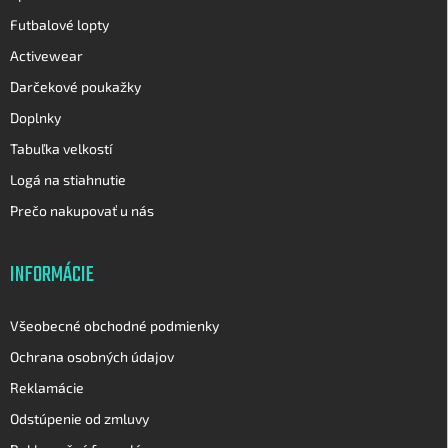
ý
p
Futbalové lopty
i
Activewear
s
u
Darčekové poukažky
Doplnky
Tabuľka velkostí
Logá na stiahnutie
Prečo nakupovať u nás
INFORMÁCIE
Všeobecné obchodné podmienky
Ochrana osobných údajov
Reklamácie
Odstúpenie od zmluvy