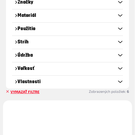
Značky
r
o
Materiál
d
u
Použitie
k
t
Strih
o
v
Údržba
Veľkosť
Vlastnosti
Zobrazených položiek:
6
VYMAZAŤ FILTRE
V
ý
p
i
s