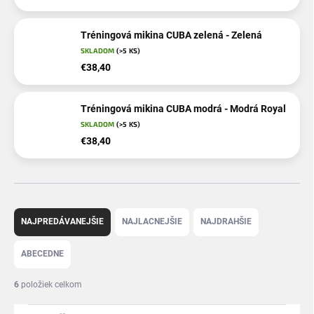
Tréningová mikina CUBA zelená - Zelená
SKLADOM
(>5 KS)
€38,40
Tréningová mikina CUBA modrá - Modrá Royal
SKLADOM
(>5 KS)
€38,40
R
a
NAJPREDÁVANEJŠIE
NAJLACNEJŠIE
NAJDRAHŠIE
d
e
ABECEDNE
n
i
6
položiek celkom
e
p