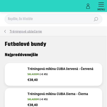
Prejsť
na
obsah
Hľadať
Tréningové oblečenie
Futbalové bundy
Najpredávanejšie
Tréningová mikina CUBA červená - Červená
SKLADOM
(>5 KS)
€38,40
Tréningová mikina CUBA čierna - Čierna
SKLADOM
(>5 KS)
€38,40