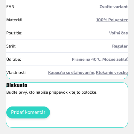
EAN
:
Zvoľte variant
Materiál
:
100% Polyester
Použitie
:
Voľný čas
Strih
:
Regular
Údržba
:
Pranie na 40°C
,
Možné žehliť
Vlastnosti
:
Kapucňa so sťahovaním
,
Klokanie vrecko
Diskusia
Buďte prvý, kto napíše príspevok k tejto položke.
Pridať komentár