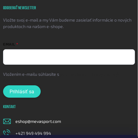
ODOBERAŤ NEWSLETTER
Vložte svoj e-mail a my Vám budeme zasielať informácie o nových
produktoch na našom e-shope.
EMAIL
Vložením e-mailu súhlasíte s
podmienkami ochrany osobných
údajov
Prihlásiť sa
KONTAKT
eshop
@
mevasport.com
+421 949 494 994