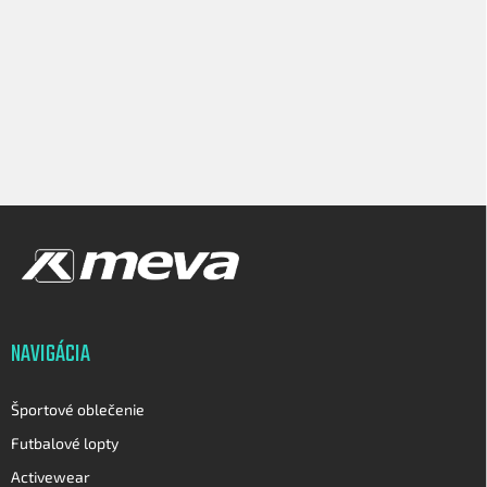
Z
á
p
ä
t
i
NAVIGÁCIA
e
Športové oblečenie
Futbalové lopty
Activewear