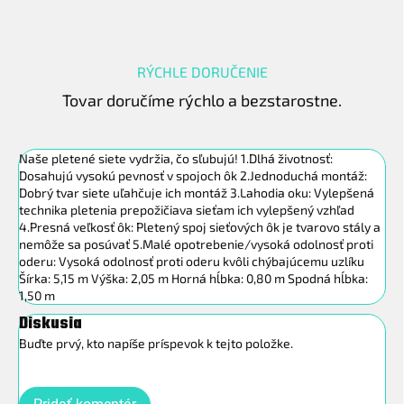
RÝCHLE DORUČENIE
Tovar doručíme rýchlo a bezstarostne.
Naše pletené siete vydržia, čo sľubujú! 1.Dlhá životnosť:
Dosahujú vysokú pevnosť v spojoch ôk 2.Jednoduchá montáž:
Dobrý tvar siete uľahčuje ich montáž 3.Lahodia oku: Vylepšená
technika pletenia prepožičiava sieťam ich vylepšený vzhľad
4.Presná veľkosť ôk: Pletený spoj sieťových ôk je tvarovo stály a
nemôže sa posúvať 5.Malé opotrebenie/vysoká odolnosť proti
oderu: Vysoká odolnosť proti oderu kvôli chýbajúcemu uzlíku
Šírka: 5,15 m Výška: 2,05 m Horná hĺbka: 0,80 m Spodná hĺbka:
1,50 m
Diskusia
Buďte prvý, kto napíše príspevok k tejto položke.