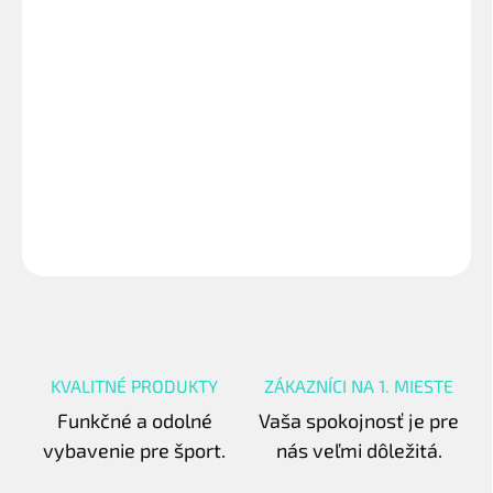
−
+
Pridať do košíka
Junior – rozmer 5,15m x 2,05m – hrúbka materiálu 4 mm. Naše
pletené siete vydržia, čo sľubujú! Cena je za kus.
DETAILNÉ INFORMÁCIE
OPÝTAŤ SA
STRÁŽIŤ
KVALITNÉ PRODUKTY
ZÁKAZNÍCI NA 1. MIESTE
Funkčné a odolné
Vaša spokojnosť je pre
vybavenie pre šport.
nás veľmi dôležitá.