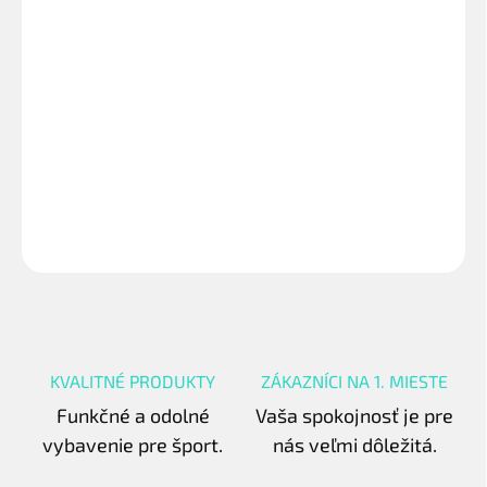
−
+
Pridať do košíka
Senior - rozmer 7,50m x 2,50m - hrúbka materiálu 3 mm. Naše
pletené siete vydržia, čo sľubujú! Cena je za kus.
DETAILNÉ INFORMÁCIE
OPÝTAŤ SA
STRÁŽIŤ
KVALITNÉ PRODUKTY
ZÁKAZNÍCI NA 1. MIESTE
Funkčné a odolné
Vaša spokojnosť je pre
vybavenie pre šport.
nás veľmi dôležitá.