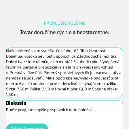
RÝCHLE DORUČENIE
Tovar doručíme rýchlo a bezstarostne.
Naše pletené siete vydržia, čo sľubujú! 1.Dlhá životnosť:
Dosahujú vysokú pevnosť v spojoch ôk 2.Jednoduchá montáž:
Dobrý tvar siete uľahčuje ich montáž 3.Lahodia oku: Vylepšená
technika pletenia prepožičiava sieťam ich vylepšený vzhľad
4.Presná veľkosť ôk: Pletený spoj sieťových ôk je tvarovo stály a
nemôže sa posúvať 5.Malé opotrebenie/vysoká odolnosť proti
oderu: Vysoká odolnosť proti oderu kvôli chýbajúcemu uzlíku
Šírka: 7,50 m Výška: 2,50 m Horná hĺbka: 0,80 m Spodná hĺbka:
1,50 m
Diskusia
Buďte prvý, kto napíše príspevok k tejto položke.