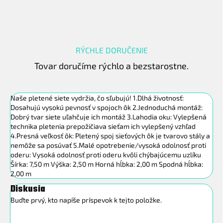
RÝCHLE DORUČENIE
Tovar doručíme rýchlo a bezstarostne.
Naše pletené siete vydržia, čo sľubujú! 1.Dlhá životnosť:
Dosahujú vysokú pevnosť v spojoch ôk 2.Jednoduchá montáž:
Dobrý tvar siete uľahčuje ich montáž 3.Lahodia oku: Vylepšená
technika pletenia prepožičiava sieťam ich vylepšený vzhľad
4.Presná veľkosť ôk: Pletený spoj sieťových ôk je tvarovo stály a
nemôže sa posúvať 5.Malé opotrebenie/vysoká odolnosť proti
oderu: Vysoká odolnosť proti oderu kvôli chýbajúcemu uzlíku
Šírka: 7,50 m Výška: 2,50 m Horná hĺbka: 2,00 m Spodná hĺbka:
2,00 m
Diskusia
Buďte prvý, kto napíše príspevok k tejto položke.