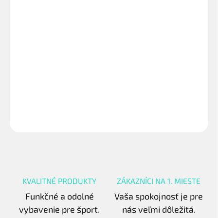
−
+
Pridať do košíka
Senior - rozmer 7,50m x 2,50m - hrúbka materiálu 3,5 mm.
Šachovnicový vzor. Naše pletené siete vydržia, čo sľubujú! Cena
je za kus.
DETAILNÉ INFORMÁCIE
OPÝTAŤ SA
STRÁŽIŤ
KVALITNÉ PRODUKTY
ZÁKAZNÍCI NA 1. MIESTE
Funkčné a odolné
Vaša spokojnosť je pre
vybavenie pre šport.
nás veľmi dôležitá.