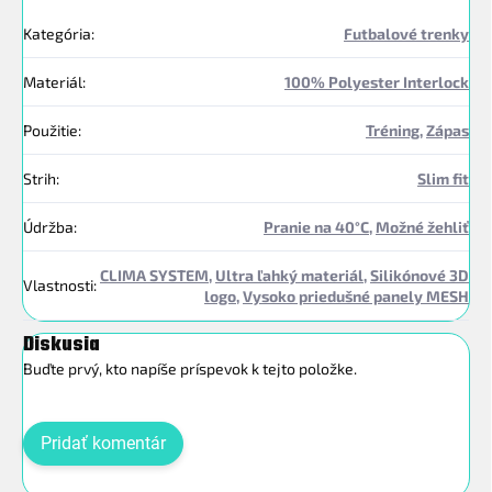
Kategória
:
Futbalové trenky
Materiál
:
100% Polyester Interlock
Použitie
:
Tréning
,
Zápas
Strih
:
Slim fit
Údržba
:
Pranie na 40°C
,
Možné žehliť
CLIMA SYSTEM
,
Ultra ľahký materiál
,
Silikónové 3D
Vlastnosti
:
logo
,
Vysoko priedušné panely MESH
Diskusia
Buďte prvý, kto napíše príspevok k tejto položke.
Pridať komentár