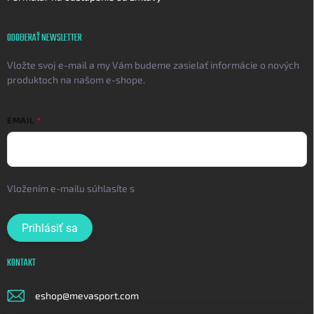
ODOBERAŤ NEWSLETTER
Vložte svoj e-mail a my Vám budeme zasielať informácie o nových
produktoch na našom e-shope.
EMAIL
Vložením e-mailu súhlasíte s
podmienkami ochrany osobných
údajov
Prihlásiť sa
KONTAKT
eshop
@
mevasport.com