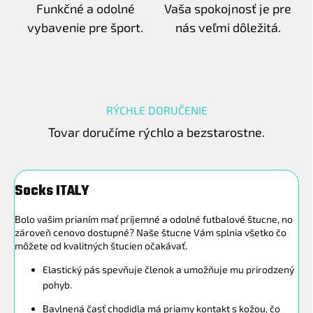
Funkčné a odolné
Vaša spokojnosť je pre
vybavenie pre šport.
nás veľmi dôležitá.
RÝCHLE DORUČENIE
Tovar doručíme rýchlo a bezstarostne.
Socks ITALY
Bolo vašim prianím mať príjemné a odolné futbalové štucne, no
zároveň cenovo dostupné? Naše štucne Vám splnia všetko čo
môžete od kvalitných štucien očakávať
.
Elastický pás spevňuje členok a umožňuje mu prirodzený
pohyb.
Bavlnená časť chodidla má priamy kontakt s kožou, čo