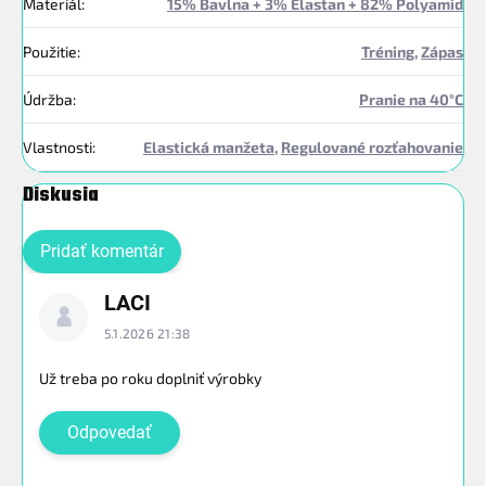
Materiál
:
15% Bavlna + 3% Elastan + 82% Polyamid
Použitie
:
Tréning
,
Zápas
Údržba
:
Pranie na 40°C
Vlastnosti
:
Elastická manžeta
,
Regulované rozťahovanie
Diskusia
Pridať komentár
V
LACI
ý
p
5.1.2026 21:38
i
s
Už treba po roku doplniť výrobky
d
i
Odpovedať
s
k