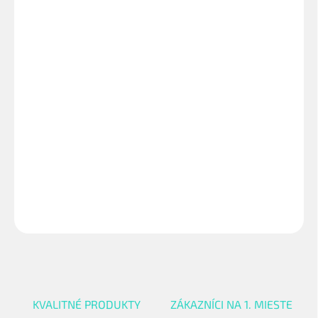
cena:
VARIANT
−
+
Pridať do košíka
Materiál: 15 %Bavlna + 3%Elastan + 82%Polyamid. Dvojitý
elastický lem má regulované rozťahovanie. Elastický pás
spevňuje členok, umožňuje prirodzený pohyb. Elastický pás
okolo chodidla pre optimálne prispôsobenie a lepšie držanie.
DETAILNÉ INFORMÁCIE
OPÝTAŤ SA
STRÁŽIŤ
KVALITNÉ PRODUKTY
ZÁKAZNÍCI NA 1. MIESTE