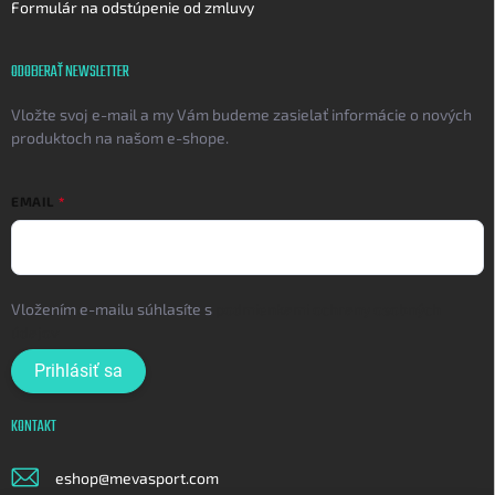
Formulár na odstúpenie od zmluvy
ODOBERAŤ NEWSLETTER
Vložte svoj e-mail a my Vám budeme zasielať informácie o nových
produktoch na našom e-shope.
EMAIL
Vložením e-mailu súhlasíte s
podmienkami ochrany osobných
údajov
Prihlásiť sa
KONTAKT
eshop
@
mevasport.com