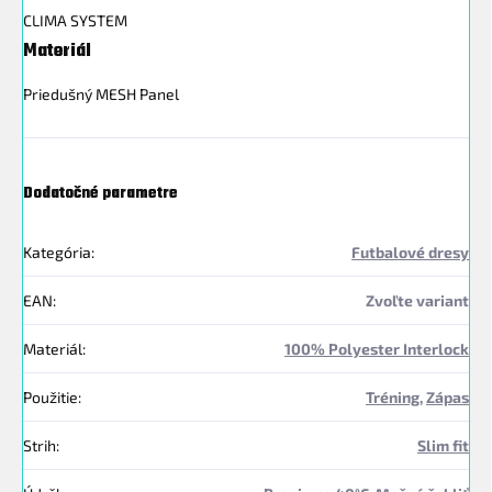
CLIMA SYSTEM
Materiál
Priedušný MESH Panel
Dodatočné parametre
Kategória
:
Futbalové dresy
EAN
:
Zvoľte variant
Materiál
:
100% Polyester Interlock
Použitie
:
Tréning
,
Zápas
Strih
:
Slim fit