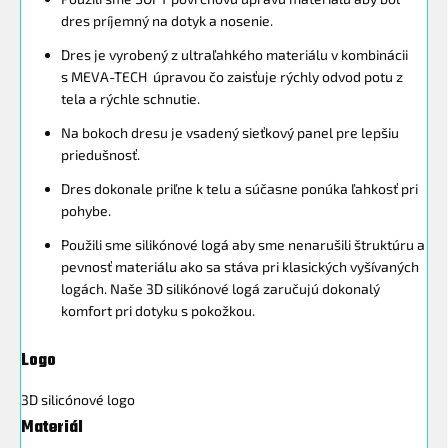
dres príjemný na dotyk a nosenie.
Dres je vyrobený z ultraľahkého materiálu v kombinácii
s MEVA-TECH úpravou čo zaisťuje rýchly odvod potu z
tela a rýchle schnutie.
Na bokoch dresu je vsadený sieťkový panel pre lepšiu
priedušnosť.
Dres dokonale priľne k telu a súčasne ponúka ľahkosť pri
pohybe.
Použili sme silikónové logá aby sme nenarušili štruktúru a
pevnosť materiálu ako sa stáva pri klasických vyšívaných
logách. Naše 3D silikónové logá zaručujú dokonalý
komfort pri dotyku s pokožkou.
Logo
3D silicónové logo
Materiál