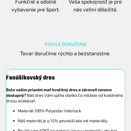
Funkčné a odolné
Vaša spokojnosť je pre
vybavenie pre šport.
nás veľmi dôležitá.
RÝCHLE DORUČENIE
Tovar doručíme rýchlo a bezstarostne.
Fanúšikovský dres
Bolo vašim prianím mať kvalitný dres a zároveň cenovo
dostupný?
Náš dres Vám spĺňa všetko čo môžete od kvalitného
dresu očakávať.
Materiál 100% Polyester Interlock.
Náš materiál je o 15% pevnejší ako iné materiály.
Použili sme SOFT povrchovú úpravu materiálu aby bol