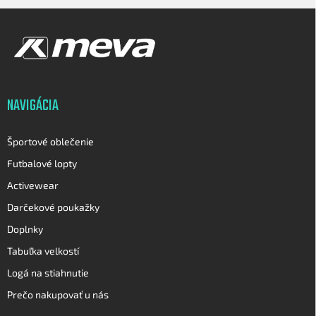
Z
á
p
ä
t
i
NAVIGÁCIA
e
Športové oblečenie
Futbalové lopty
Activewear
Darčekové poukažky
Doplnky
Tabuľka velkostí
Logá na stiahnutie
Prečo nakupovať u nás