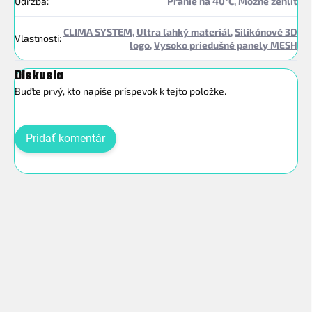
Údržba
:
Pranie na 40°C
,
Možné žehliť
CLIMA SYSTEM
,
Ultra ľahký materiál
,
Silikónové 3D
Vlastnosti
:
logo
,
Vysoko priedušné panely MESH
Diskusia
Buďte prvý, kto napíše príspevok k tejto položke.
Pridať komentár