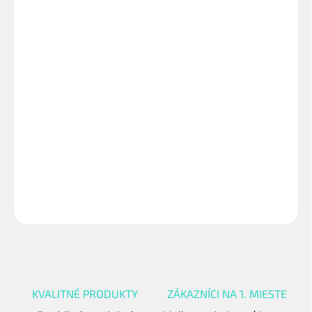
VARIANT
−
+
Pridať do košíka
Dres s krátkym rukávom a moderným Slim-Fit strihom. Dres má
MEVA-TECH úpravu pre rýchly odvod potu z pokožky a rýchle
schnutie materiálu. Prepracované šitie a nadčasový dizajn so
vsadenými sieťkovými panelmi na bokoch pre ešte lepšiu
priedušnosť. Silikónové 3D logá MEVA na hrudi a boku.
DETAILNÉ INFORMÁCIE
OPÝTAŤ SA
STRÁŽIŤ
KVALITNÉ PRODUKTY
ZÁKAZNÍCI NA 1. MIESTE