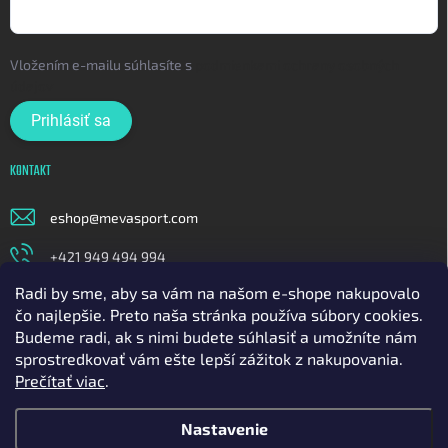
Vložením e-mailu súhlasíte s
podmienkami ochrany osobných
údajov
Prihlásiť sa
KONTAKT
eshop
@
mevasport.com
+421 949 494 994
Radi by sme, aby sa vám na našom e-shope nakupovalo
https://www.facebook.com/mevasportofficial
čo najlepšie. Preto naša stránka používa súbory cookies.
meva_sport
Budeme radi, ak s nimi budete súhlasiť a umožníte nám
sprostredkovať vám ešte lepší zážitok z nakupovania.
https://www.youtube.com/@mavasport
Prečítať viac
.
Nastavenie