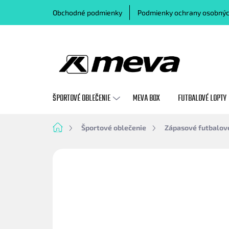
Prejsť
Obchodné podmienky
Podmienky ochrany osobnýc
na
obsah
ŠPORTOVÉ OBLEČENIE
MEVA BOX
FUTBALOVÉ LOPTY
Domov
Športové oblečenie
Zápasové futbalov
Neohodnotené
Podrobnosti hodn
AKCIA