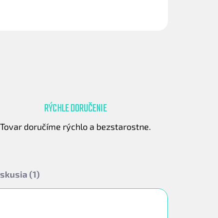
OPÝTAŤ SA
STRÁŽIŤ
RÝCHLE DORUČENIE
Tovar doručíme rýchlo a bezstarostne.
skusia (1)