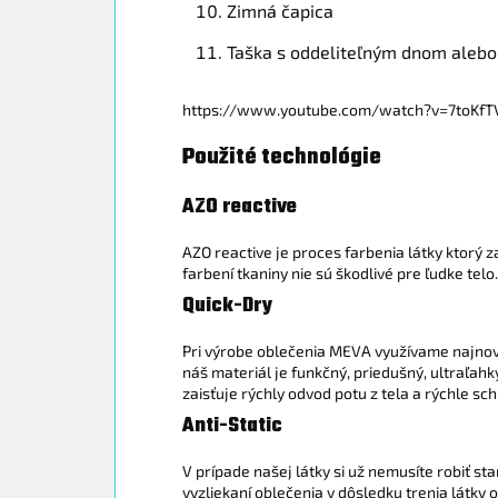
Zimná čapica
Taška s oddeliteľným dnom alebo 
https://www.youtube.com/watch?v=7toKf
Použité technológie
AZO reactive
AZO reactive je proces farbenia látky ktorý 
farbení tkaniny nie sú škodlivé pre ľudke telo.
Quick-Dry
Pri výrobe oblečenia MEVA využívame najnov
náš materiál je funkčný, priedušný, ultraľah
zaisťuje rýchly odvod potu z tela a rýchle sch
Anti-Static
V prípade našej látky si už nemusíte robiť star
vyzliekaní oblečenia v dôsledku trenia látky 