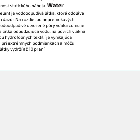
Water
nosť statického náboja.
lent je vodoodpudivá látka, ktorá odoláva
m daždi. Na rozdiel od nepremokavých
a vodoodpudivé otvorené póry vďaka čomu je
la látka odpudzujúca vodu, na povrch vlákna
 hydrofóbnych textílií je vynikajúca
u pri extrémnych podmienkach a môžu
ky vydrží až 10 praní.