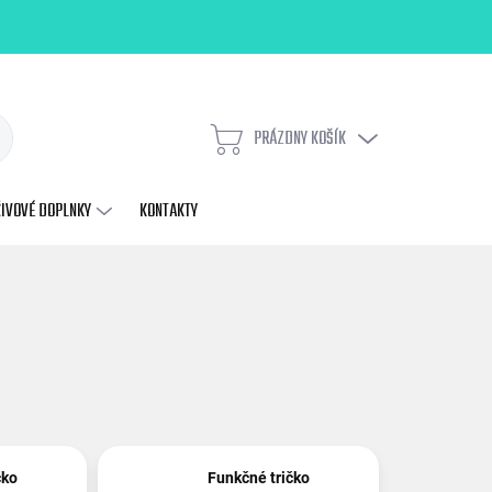
PRÁZDNY KOŠÍK
NÁKUPNÝ
KOŠÍK
ŽIVOVÉ DOPLNKY
KONTAKTY
čko
Funkčné tričko