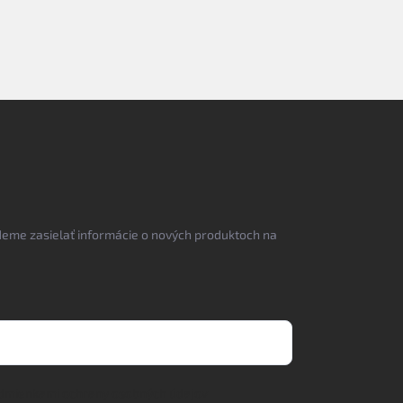
deme zasielať informácie o nových produktoch na
dmienkami ochrany osobných údajov