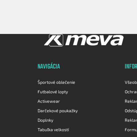
Z
á
p
ä
t
NAVIGÁCIA
INFO
i
e
Športové oblečenie
Všeob
Futbalové lopty
Ochra
Activewear
Rekla
Darčekové poukažky
Odstú
Doplnky
Rekla
Tabuľka velkostí
Formu