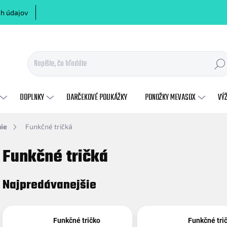
h údajov
Hľadať
DOPLNKY
DARČEKOVÉ POUKÁŽKY
PONOŽKY MEVASOX
VÝ
ie
Funkčné tričká
Funkčné tričká
Najpredávanejšie
Funkčné tričko
Funkčné tri