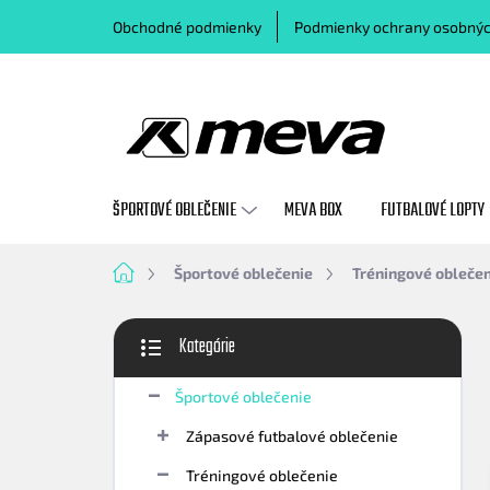
Prejsť
Obchodné podmienky
Podmienky ochrany osobnýc
na
obsah
ŠPORTOVÉ OBLEČENIE
MEVA BOX
FUTBALOVÉ LOPTY
Domov
Športové oblečenie
Tréningové oblečen
B
Kategórie
o
Preskočiť
č
kategórie
n
Športové oblečenie
ý
Zápasové futbalové oblečenie
p
a
Tréningové oblečenie