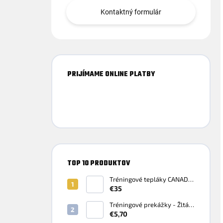
Kontaktný formulár
PRIJÍMAME ONLINE PLATBY
TOP 10 PRODUKTOV
Tréningové tepláky CANADA
- Čierna
€35
Tréningové prekážky - Žltá
Fluo
€5,70