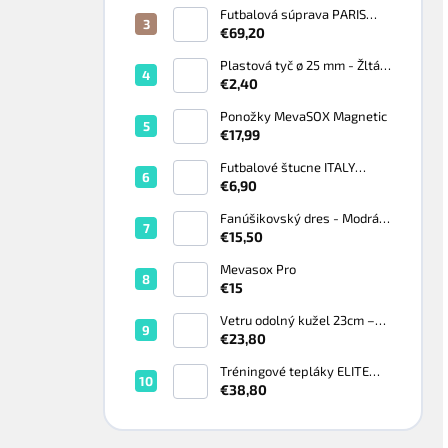
Futbalová súprava PARIS
čierno-biela - Biela
€69,20
Plastová tyč ø 25 mm - Žltá
Fluo
€2,40
Ponožky MevaSOX Magnetic
€17,99
Futbalové štucne ITALY
zelené - Zelená, BABY 29-34
€6,90
Fanúšikovský dres - Modrá
Royal
€15,50
Mevasox Pro
€15
Vetru odolný kužel 23cm –
set 10 ks
€23,80
Tréningové tepláky ELITE
220G Black/White - Čierna
€38,80