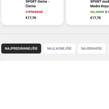
SPORT čierne -
SPORT modr
Čierna
Modrá Roya
VYPREDANÉ
SKLADOM
(1
€17,70
€17,70
R
a
NAJPREDÁVANEJŠIE
NAJLACNEJŠIE
NAJDRAHŠIE
d
e
n
V
i
ý
e
p
p
i
r
s
o
p
d
r
u
o
k
d