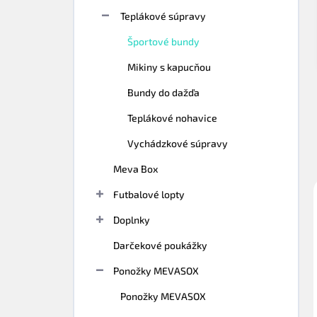
n
e
Teplákové súpravy
l
Športové bundy
Mikiny s kapucňou
Bundy do dažďa
Teplákové nohavice
Vychádzkové súpravy
Meva Box
Futbalové lopty
Doplnky
Darčekové poukážky
Ponožky MEVASOX
Ponožky MEVASOX