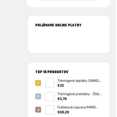
PRIJÍMAME ONLINE PLATBY
TOP 10 PRODUKTOV
Tréningové tepláky CANADA
- Čierna
€35
Tréningové prekážky - Žltá
Fluo
€5,70
Futbalová súprava PARIS
čierno-biela - Biela
€69,20