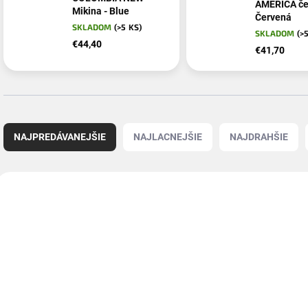
AMERICA če
Mikina - Blue
Červená
SKLADOM
(>5 KS)
SKLADOM
(>
€44,40
€41,70
R
a
NAJPREDÁVANEJŠIE
NAJLACNEJŠIE
NAJDRAHŠIE
d
e
n
V
i
ý
NOVINKA
e
p
p
i
r
s
o
p
d
r
u
o
k
d