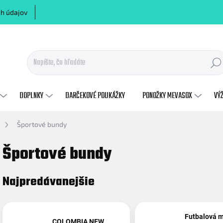
h údajov
Hľadať
DOPLNKY
DARČEKOVÉ POUKÁŽKY
PONOŽKY MEVASOX
VÝ
Športové bundy
Športové bundy
Najpredávanejšie
Futbalová m
COLOMBIA NEW