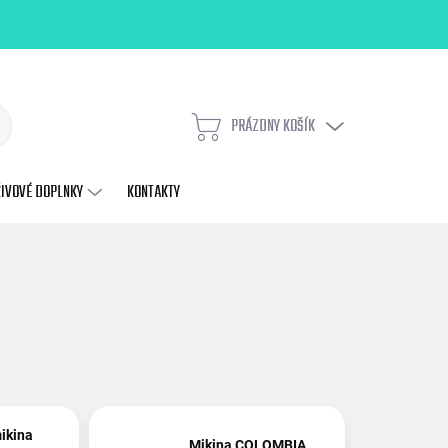
PRÁZDNY KOŠÍK
NÁKUPNÝ
KOŠÍK
ŽIVOVÉ DOPLNKY
KONTAKTY
ikina
Mikina COLOMBIA