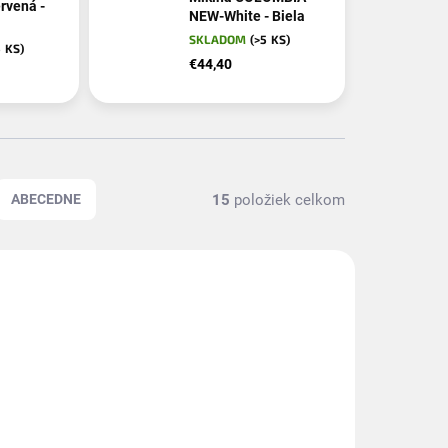
rvená -
NEW-White - Biela
SKLADOM
(>5 KS)
5 KS)
€44,40
15
položiek celkom
ABECEDNE
NOVINKA