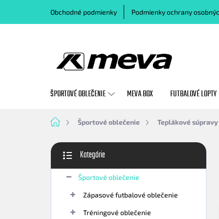
Prejsť
Obchodné podmienky
Podmienky ochrany osobnýc
na
obsah
ŠPORTOVÉ OBLEČENIE
MEVA BOX
FUTBALOVÉ LOPTY
Domov
Športové oblečenie
Teplákové súpravy
B
Kategórie
o
Preskočiť
č
kategórie
n
Športové oblečenie
ý
Zápasové futbalové oblečenie
p
a
Tréningové oblečenie