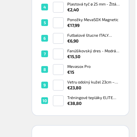
Plastová tyč ø 25 mm - Žltá
Fluo
€2,40
Ponožky MevaSOX Magnetic
€17,99
Futbalové štucne ITALY
zelené - Zelená, BABY 29-34
€6,90
Fanúšikovský dres - Modrá
Royal
€15,50
Mevasox Pro
€15
Vetru odolný kužel 23cm –
set 10 ks
€23,80
Tréningové tepláky ELITE
220G Black/White - Čierna
€38,80