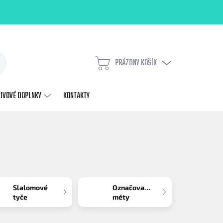
PRÁZDNY KOŠÍK
NÁKUPNÝ
KOŠÍK
ŽIVOVÉ DOPLNKY
KONTAKTY
Slalomové
Označovacie
tyče
méty