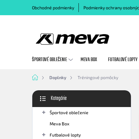
Prejsť
Obchodné podmienky
Podmienky ochrany osobnýc
na
obsah
ŠPORTOVÉ OBLEČENIE
MEVA BOX
FUTBALOVÉ LOPTY
Domov
Doplnky
Tréningové pomôcky
B
Kategórie
o
Preskočiť
č
kategórie
n
Športové oblečenie
ý
Meva Box
p
a
Futbalové lopty