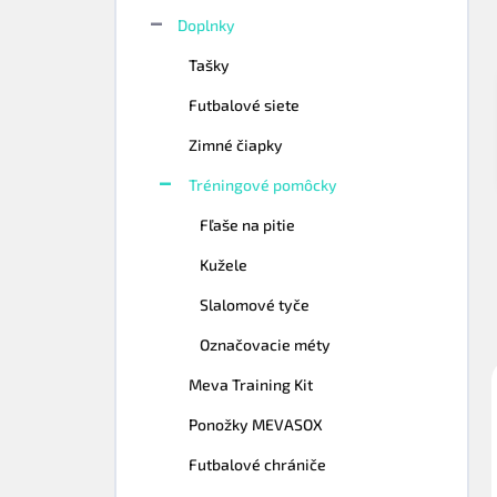
n
e
Doplnky
l
Tašky
Futbalové siete
Zimné čiapky
Tréningové pomôcky
Fľaše na pitie
Kužele
Slalomové tyče
Označovacie méty
Meva Training Kit
Ponožky MEVASOX
Futbalové chrániče