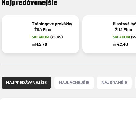
Najpredávanejšie
Tréningové prekážky
Plastová ty
- Žltá Fluo
- Žltá Fluo
SKLADOM
(>5 KS)
SKLADOM
(>
€5,70
€2,40
od
od
R
a
NAJPREDÁVANEJŠIE
NAJLACNEJŠIE
NAJDRAHŠIE
d
e
n
V
i
ý
e
p
p
i
r
s
o
p