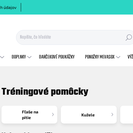
h údajov
Hľadať
DOPLNKY
DARČEKOVÉ POUKÁŽKY
PONOŽKY MEVASOX
VÝ
Tréningové pomôcky
Fľaše na
Kužele
pitie