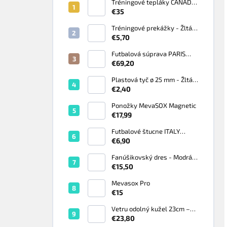
Tréningové tepláky CANADA
- Čierna
€35
Tréningové prekážky - Žltá
Fluo
€5,70
Futbalová súprava PARIS
čierno-biela - Biela
€69,20
Plastová tyč ø 25 mm - Žltá
Fluo
€2,40
Ponožky MevaSOX Magnetic
€17,99
Futbalové štucne ITALY
zelené - Zelená, BABY 29-34
€6,90
Fanúšikovský dres - Modrá
Royal
€15,50
Mevasox Pro
€15
Vetru odolný kužel 23cm –
set 10 ks
€23,80