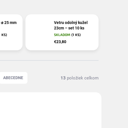
č ø 25 mm
Vetru odolný kužel
23cm – set 10 ks
5 KS)
SKLADOM
(1 KS)
€23,80
13
položiek celkom
ABECEDNE