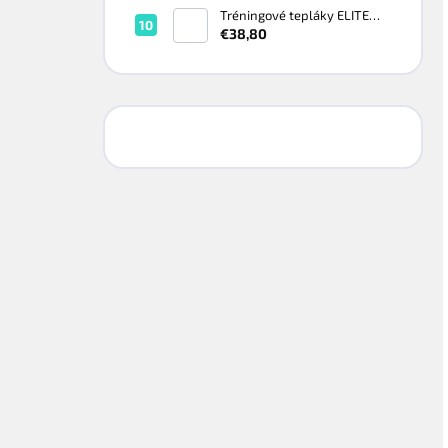
Tréningové tepláky ELITE
220G Black/White - Čierna
€38,80