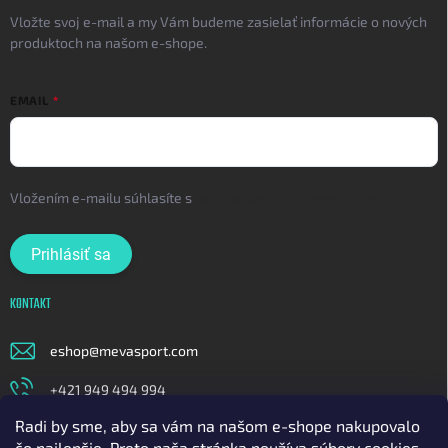
Vložte svoj e-mail a my Vám budeme zasielať informácie o nových
produktoch na našom e-shope.
EMAIL
Vložením e-mailu súhlasíte s
podmienkami ochrany osobných
údajov
Prihlásiť sa
KONTAKT
eshop
@
mevasport.com
+421 949 494 994
Radi by sme, aby sa vám na našom e-shope nakupovalo
https://www.facebook.com/mevasportofficial
čo najlepšie. Preto naša stránka používa súbory cookies.