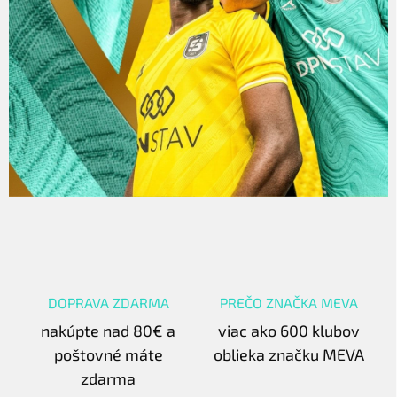
DOPRAVA ZDARMA
PREČO ZNAČKA MEVA
nakúpte nad 80€ a
viac ako 600 klubov
poštovné máte
oblieka značku MEVA
zdarma