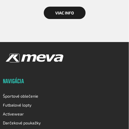
VIAC INFO
Z
á
p
ä
t
i
NAVIGÁCIA
e
Športové oblečenie
Futbalové lopty
Activewear
Darčekové poukažky