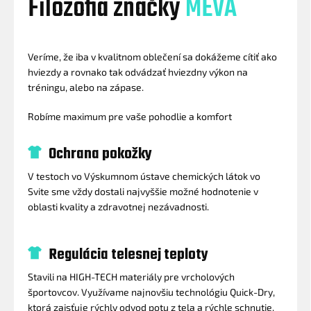
Filozofia značky
MEVA
Veríme, že iba v kvalitnom oblečení sa dokážeme cítiť ako
hviezdy a rovnako tak odvádzať hviezdny výkon na
tréningu, alebo na zápase.
Robíme maximum pre vaše pohodlie a komfort
Ochrana pokožky
V testoch vo Výskumnom ústave chemických látok vo
Svite sme vždy dostali najvyššie možné hodnotenie v
oblasti kvality a zdravotnej nezávadnosti.
Regulácia telesnej teploty
Stavili na HIGH-TECH materiály pre vrcholových
športovcov. Využívame najnovšiu technológiu Quick-Dry,
ktorá zaisťuje rýchly odvod potu z tela a rýchle schnutie.