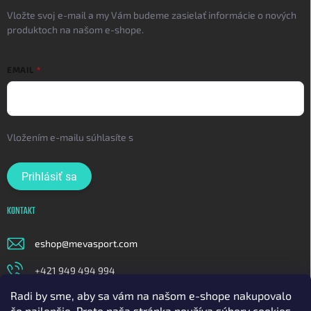
Vložte svoj e-mail a my Vám budeme zasielať informácie o nových
produktoch na našom e-shope.
EMAIL
Vložením e-mailu súhlasíte s
podmienkami ochrany osobných
údajov
Prihlásiť sa
KONTAKT
eshop
@
mevasport.com
+421 949 494 994
Radi by sme, aby sa vám na našom e-shope nakupovalo
https://www.facebook.com/mevasportofficial
čo najlepšie. Preto naša stránka používa súbory cookies.