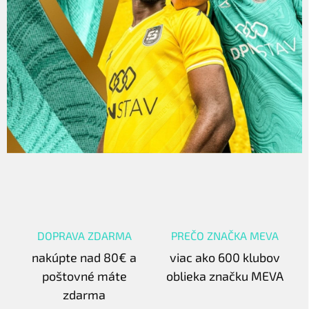
DOPRAVA ZDARMA
PREČO ZNAČKA MEVA
nakúpte nad 80€ a
viac ako 600 klubov
poštovné máte
oblieka značku MEVA
zdarma