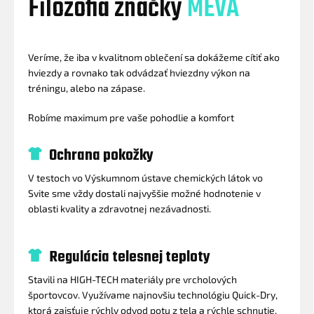
Filozofia značky
MEVA
Veríme, že iba v kvalitnom oblečení sa dokážeme cítiť ako
hviezdy a rovnako tak odvádzať hviezdny výkon na
tréningu, alebo na zápase.
Robíme maximum pre vaše pohodlie a komfort
Ochrana pokožky
V testoch vo Výskumnom ústave chemických látok vo
Svite sme vždy dostali najvyššie možné hodnotenie v
oblasti kvality a zdravotnej nezávadnosti.
Regulácia telesnej teploty
Stavili na HIGH-TECH materiály pre vrcholových
športovcov. Využívame najnovšiu technológiu Quick-Dry,
ktorá zaisťuje rýchly odvod potu z tela a rýchle schnutie.