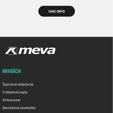
VIAC INFO
Z
á
p
ä
t
i
NAVIGÁCIA
e
Športové oblečenie
Futbalové lopty
Activewear
Darčekové poukažky