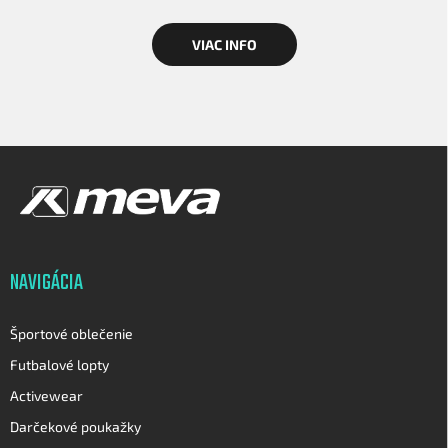
VIAC INFO
Z
á
p
ä
t
i
NAVIGÁCIA
e
Športové oblečenie
Futbalové lopty
Activewear
Darčekové poukažky