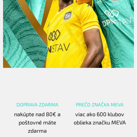
DOPRAVA ZDARMA
PREČO ZNAČKA MEVA
nakúpte nad 80€ a
viac ako 600 klubov
poštovné máte
oblieka značku MEVA
zdarma