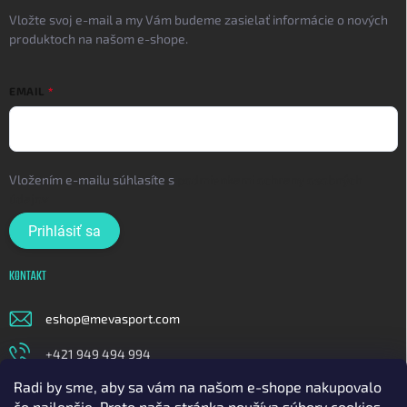
Vložte svoj e-mail a my Vám budeme zasielať informácie o nových
produktoch na našom e-shope.
EMAIL
Vložením e-mailu súhlasíte s
podmienkami ochrany osobných
údajov
Prihlásiť sa
KONTAKT
eshop
@
mevasport.com
+421 949 494 994
Radi by sme, aby sa vám na našom e-shope nakupovalo
https://www.facebook.com/mevasportofficial
čo najlepšie. Preto naša stránka používa súbory cookies.