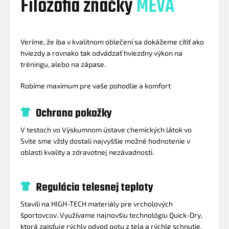
Filozofia značky
MEVA
Veríme, že iba v kvalitnom oblečení sa dokážeme cítiť ako
hviezdy a rovnako tak odvádzať hviezdny výkon na
tréningu, alebo na zápase.
Robíme maximum pre vaše pohodlie a komfort
Ochrana pokožky
V testoch vo Výskumnom ústave chemických látok vo
Svite sme vždy dostali najvyššie možné hodnotenie v
oblasti kvality a zdravotnej nezávadnosti.
Regulácia telesnej teploty
Stavili na HIGH-TECH materiály pre vrcholových
športovcov. Využívame najnovšiu technológiu Quick-Dry,
ktorá zaisťuje rýchly odvod potu z tela a rýchle schnutie.