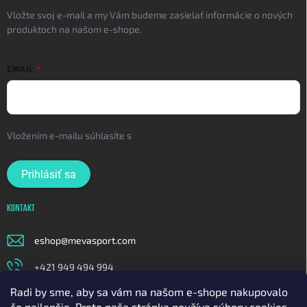
Vložte svoj e-mail a my Vám budeme zasielať informácie o nových
produktoch na našom e-shope.
EMAIL
Vložením e-mailu súhlasíte s
podmienkami ochrany osobných
údajov
Prihlásiť sa
KONTAKT
eshop
@
mevasport.com
+421 949 494 994
Radi by sme, aby sa vám na našom e-shope nakupovalo
https://www.facebook.com/mevasportofficial
čo najlepšie. Preto naša stránka používa súbory cookies.