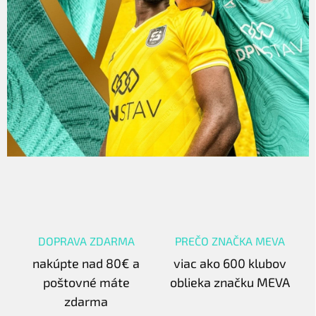
DOPRAVA ZDARMA
PREČO ZNAČKA MEVA
nakúpte nad 80€ a
viac ako 600 klubov
poštovné máte
oblieka značku MEVA
zdarma