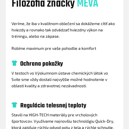
Filozofia značky
MEVA
Veríme, že iba v kvalitnom oblečení sa dokážeme cítiť ako
hviezdy a rovnako tak odvádzať hviezdny výkon na
tréningu, alebo na zápase.
Robíme maximum pre vaše pohodlie a komfort
Ochrana pokožky
V testoch vo Výskumnom ústave chemických látok vo
Svite sme vždy dostali najvyššie možné hodnotenie v
oblasti kvality a zdravotnej nezávadnosti.
Regulácia telesnej teploty
Stavili na HIGH-TECH materiály pre vrcholových
športovcov. Využívame najnovšiu technológiu Quick-Dry,
ktorá zaisťuje rýchly odvod potu z tela a rýchle schnutie.