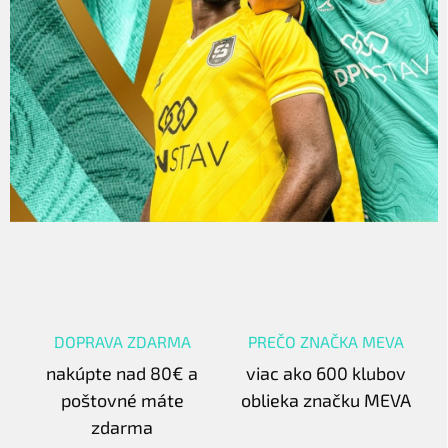
DOPRAVA ZDARMA
PREČO ZNAČKA MEVA
nakúpte nad 80€ a
viac ako 600 klubov
poštovné máte
oblieka značku MEVA
zdarma