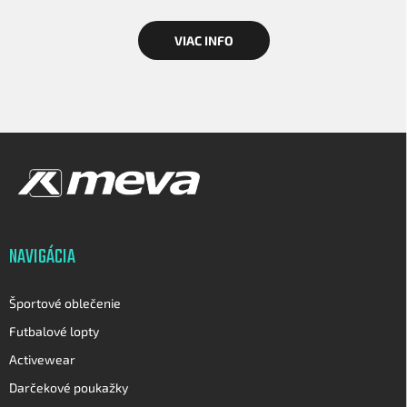
VIAC INFO
Z
á
p
ä
t
i
NAVIGÁCIA
e
Športové oblečenie
Futbalové lopty
Activewear
Darčekové poukažky