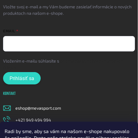
Vložte svoj e-mail a my Vám budeme zasielať informácie o nových
produktoch na našom e-shope.
EMAIL
Vložením e-mailu súhlasíte s
podmienkami ochrany osobných
údajov
Prihlásiť sa
KONTAKT
eshop
@
mevasport.com
+421 949 494 994
Radi by sme, aby sa vám na našom e-shope nakupovalo
https://www.facebook.com/mevasportofficial
čo najlepšie. Preto naša stránka používa súbory cookies.