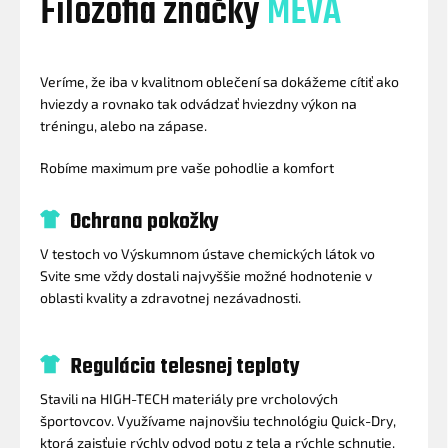
Filozofia značky
MEVA
Veríme, že iba v kvalitnom oblečení sa dokážeme cítiť ako
hviezdy a rovnako tak odvádzať hviezdny výkon na
tréningu, alebo na zápase.
Robíme maximum pre vaše pohodlie a komfort
Ochrana pokožky
V testoch vo Výskumnom ústave chemických látok vo
Svite sme vždy dostali najvyššie možné hodnotenie v
oblasti kvality a zdravotnej nezávadnosti.
Regulácia telesnej teploty
Stavili na HIGH-TECH materiály pre vrcholových
športovcov. Využívame najnovšiu technológiu Quick-Dry,
ktorá zaisťuje rýchly odvod potu z tela a rýchle schnutie.