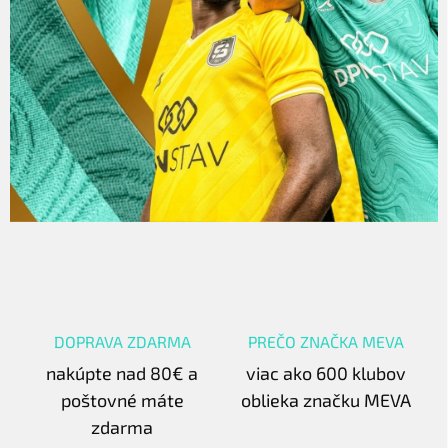
DOPRAVA ZDARMA
PREČO ZNAČKA MEVA
nakúpte nad 80€ a
viac ako 600 klubov
poštovné máte
oblieka značku MEVA
zdarma