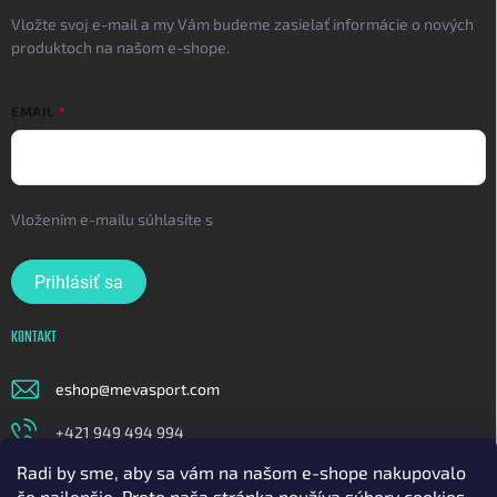
Vložte svoj e-mail a my Vám budeme zasielať informácie o nových
produktoch na našom e-shope.
EMAIL
Vložením e-mailu súhlasíte s
podmienkami ochrany osobných
údajov
Prihlásiť sa
KONTAKT
eshop
@
mevasport.com
+421 949 494 994
Radi by sme, aby sa vám na našom e-shope nakupovalo
https://www.facebook.com/mevasportofficial
čo najlepšie. Preto naša stránka používa súbory cookies.