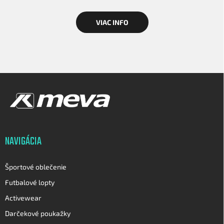
VIAC INFO
Z
á
p
ä
t
i
NAVIGÁCIA
e
Športové oblečenie
Futbalové lopty
Activewear
Darčekové poukažky