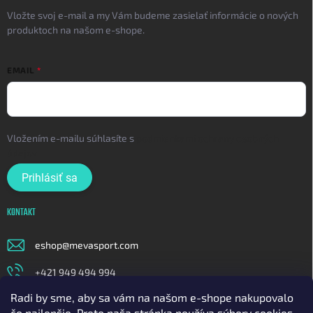
Vložte svoj e-mail a my Vám budeme zasielať informácie o nových
produktoch na našom e-shope.
EMAIL
Vložením e-mailu súhlasíte s
podmienkami ochrany osobných
údajov
Prihlásiť sa
KONTAKT
eshop
@
mevasport.com
+421 949 494 994
Radi by sme, aby sa vám na našom e-shope nakupovalo
https://www.facebook.com/mevasportofficial
čo najlepšie. Preto naša stránka používa súbory cookies.