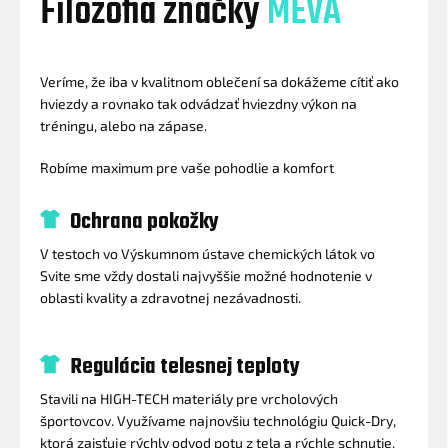
Filozofia značky
MEVA
Veríme, že iba v kvalitnom oblečení sa dokážeme cítiť ako
hviezdy a rovnako tak odvádzať hviezdny výkon na
tréningu, alebo na zápase.
Robíme maximum pre vaše pohodlie a komfort
Ochrana pokožky
V testoch vo Výskumnom ústave chemických látok vo
Svite sme vždy dostali najvyššie možné hodnotenie v
oblasti kvality a zdravotnej nezávadnosti.
Regulácia telesnej teploty
Stavili na HIGH-TECH materiály pre vrcholových
športovcov. Využívame najnovšiu technológiu Quick-Dry,
ktorá zaisťuje rýchly odvod potu z tela a rýchle schnutie.