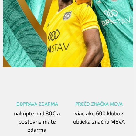
DOPRAVA ZDARMA
PREČO ZNAČKA MEVA
nakúpte nad 80€ a
viac ako 600 klubov
poštovné máte
oblieka značku MEVA
zdarma