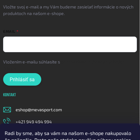
Vložte svoj e-mail a my Vám budeme zasielať informácie o nových
produktoch na našom e-shope.
EMAIL
Vložením e-mailu súhlasíte s
podmienkami ochrany osobných
údajov
Prihlásiť sa
KONTAKT
eshop
@
mevasport.com
+421 949 494 994
Radi by sme, aby sa vám na našom e-shope nakupovalo
https://www.facebook.com/mevasportofficial
čo najlepšie. Preto naša stránka používa súbory cookies.