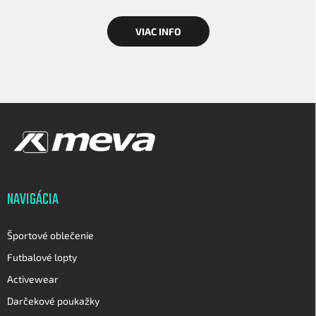
VIAC INFO
Z
á
p
ä
t
i
NAVIGÁCIA
e
Športové oblečenie
Futbalové lopty
Activewear
Darčekové poukažky