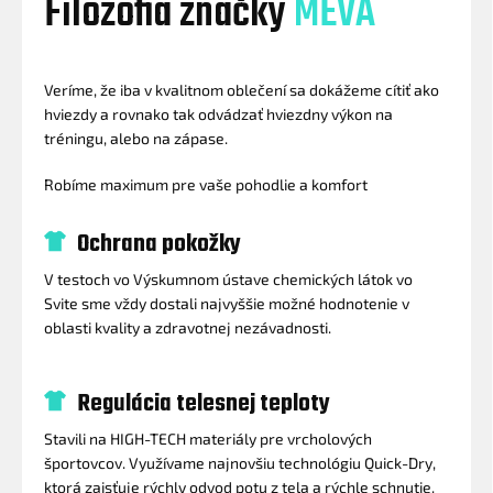
Filozofia značky
MEVA
Veríme, že iba v kvalitnom oblečení sa dokážeme cítiť ako
hviezdy a rovnako tak odvádzať hviezdny výkon na
tréningu, alebo na zápase.
Robíme maximum pre vaše pohodlie a komfort
Ochrana pokožky
V testoch vo Výskumnom ústave chemických látok vo
Svite sme vždy dostali najvyššie možné hodnotenie v
oblasti kvality a zdravotnej nezávadnosti.
Regulácia telesnej teploty
Stavili na HIGH-TECH materiály pre vrcholových
športovcov. Využívame najnovšiu technológiu Quick-Dry,
ktorá zaisťuje rýchly odvod potu z tela a rýchle schnutie.