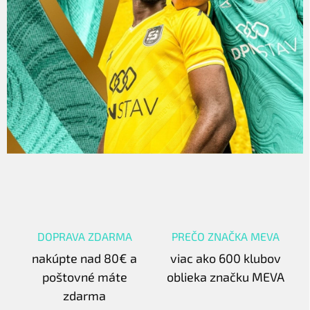
DOPRAVA ZDARMA
PREČO ZNAČKA MEVA
nakúpte nad 80€ a
viac ako 600 klubov
poštovné máte
oblieka značku MEVA
zdarma