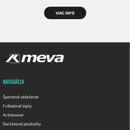
VIAC INFO
Z
á
p
ä
t
i
NAVIGÁCIA
e
Športové oblečenie
Futbalové lopty
Activewear
Darčekové poukažky