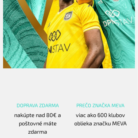
DOPRAVA ZDARMA
PREČO ZNAČKA MEVA
nakúpte nad 80€ a
viac ako 600 klubov
poštovné máte
oblieka značku MEVA
zdarma