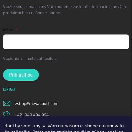
Vložte svoj e-mail a my Vám budeme zasielať informácie o nových
produktoch na našom e-shope.
EMAIL
Vložením e-mailu súhlasíte s
podmienkami ochrany osobných
údajov
Prihlásiť sa
KONTAKT
eshop
@
mevasport.com
+421 949 494 994
Radi by sme, aby sa vám na našom e-shope nakupovalo
https://www.facebook.com/mevasportofficial
čo najlepšie. Preto naša stránka používa súbory cookies.