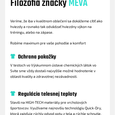
Filozofia značky
MEVA
Veríme, že iba v kvalitnom oblečení sa dokážeme cítiť ako
hviezdy a rovnako tak odvádzať hviezdny výkon na
tréningu, alebo na zápase.
Robíme maximum pre vaše pohodlie a komfort
Ochrana pokožky
V testoch vo Výskumnom ústave chemických látok vo
Svite sme vždy dostali najvyššie možné hodnotenie v
oblasti kvality a zdravotnej nezávadnosti.
Regulácia telesnej teploty
Stavili na HIGH-TECH materiály pre vrcholových
športovcov. Využívame najnovšiu technológiu Quick-Dry,
ktorá zaisťuje rýchly odvod potu z tela a rýchle schnutie.