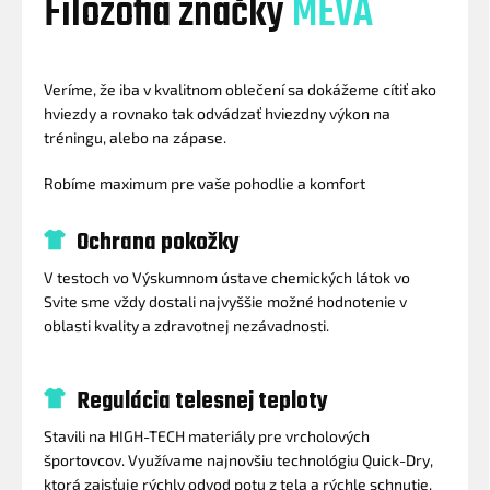
Filozofia značky
MEVA
Veríme, že iba v kvalitnom oblečení sa dokážeme cítiť ako
hviezdy a rovnako tak odvádzať hviezdny výkon na
tréningu, alebo na zápase.
Robíme maximum pre vaše pohodlie a komfort
Ochrana pokožky
V testoch vo Výskumnom ústave chemických látok vo
Svite sme vždy dostali najvyššie možné hodnotenie v
oblasti kvality a zdravotnej nezávadnosti.
Regulácia telesnej teploty
Stavili na HIGH-TECH materiály pre vrcholových
športovcov. Využívame najnovšiu technológiu Quick-Dry,
ktorá zaisťuje rýchly odvod potu z tela a rýchle schnutie.