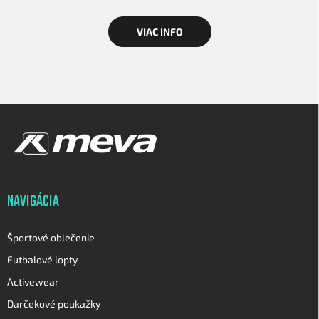
VIAC INFO
Z
á
p
ä
t
i
NAVIGÁCIA
e
Športové oblečenie
Futbalové lopty
Activewear
Darčekové poukažky