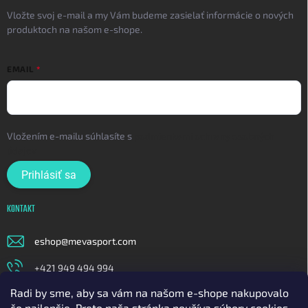
Vložte svoj e-mail a my Vám budeme zasielať informácie o nových
produktoch na našom e-shope.
EMAIL
Vložením e-mailu súhlasíte s
podmienkami ochrany osobných
údajov
Prihlásiť sa
KONTAKT
eshop
@
mevasport.com
+421 949 494 994
Radi by sme, aby sa vám na našom e-shope nakupovalo
https://www.facebook.com/mevasportofficial
čo najlepšie. Preto naša stránka používa súbory cookies.