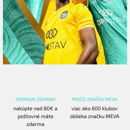
DOPRAVA ZDARMA
PREČO ZNAČKA MEVA
nakúpte nad 80€ a
viac ako 600 klubov
poštovné máte
oblieka značku MEVA
zdarma