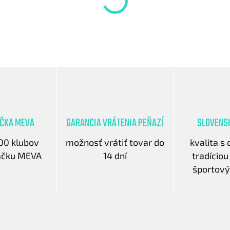
AČKA MEVA
GARANCIA VRÁTENIA PEŇAZÍ
SLOVENS
600 klubov
možnosť vrátiť tovar do
kvalita s
načku MEVA
14 dní
tradíciou
športový