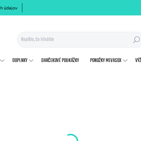
h údajov
Hľadať
DOPLNKY
DARČEKOVÉ POUKÁŽKY
PONOŽKY MEVASOX
VÝ