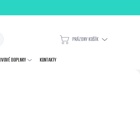
PRÁZDNY KOŠÍK
NÁKUPNÝ
KOŠÍK
ŽIVOVÉ DOPLNKY
KONTAKTY
Nasledujúce